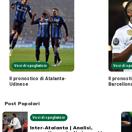
Voci di spogliatoio
Voci di sp
Il pronostico di Atalanta-
Il pronost
Udinese
Barcellon
Post Popolari
Voci di spogliatoio
Inter-Atalanta | Analisi,