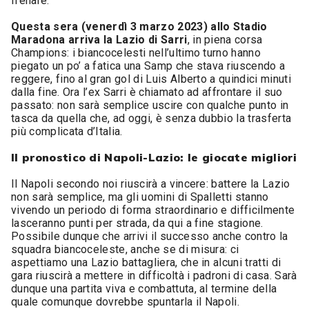
frenare.
Questa sera (venerdì 3 marzo 2023) allo Stadio
Maradona arriva la Lazio di Sarri
, in piena corsa
Champions: i biancocelesti nell’ultimo turno hanno
piegato un po’ a fatica una Samp che stava riuscendo a
reggere, fino al gran gol di Luis Alberto a quindici minuti
dalla fine. Ora l’ex Sarri è chiamato ad affrontare il suo
passato: non sarà semplice uscire con qualche punto in
tasca da quella che, ad oggi, è senza dubbio la trasferta
più complicata d’Italia.
Il pronostico di Napoli-Lazio: le giocate migliori
Il Napoli secondo noi riuscirà a vincere: battere la Lazio
non sarà semplice, ma gli uomini di Spalletti stanno
vivendo un periodo di forma straordinario e difficilmente
lasceranno punti per strada, da qui a fine stagione.
Possibile dunque che arrivi il successo anche contro la
squadra biancoceleste, anche se di misura: ci
aspettiamo una Lazio battagliera, che in alcuni tratti di
gara riuscirà a mettere in difficoltà i padroni di casa. Sarà
dunque una partita viva e combattuta, al termine della
quale comunque dovrebbe spuntarla il Napoli.