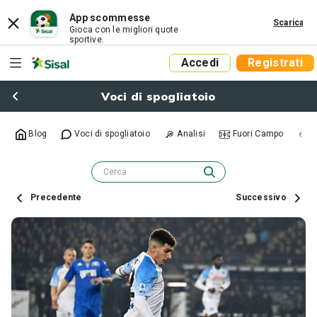
App scommesse
Scarica
Gioca con le migliori quote
sportive.
Accedi
Registrati
Voci di spogliatoio
Blog
Voci di spogliatoio
Analisi
Fuori Campo
R
Precedente
Successivo