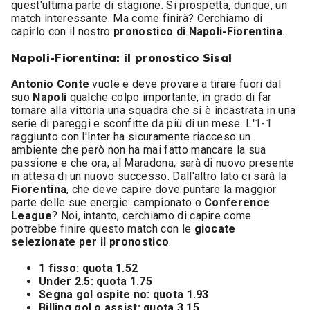
quest'ultima parte di stagione. Si prospetta, dunque, un
match interessante. Ma come finirà? Cerchiamo di
capirlo con il nostro
pronostico di Napoli-Fiorentina
.
Napoli-Fiorentina: il pronostico Sisal
Antonio Conte
vuole e deve provare a tirare fuori dal
suo
Napoli
qualche colpo importante, in grado di far
tornare alla vittoria una squadra che si è incastrata in una
serie di pareggi e sconfitte da più di un mese. L'1-1
raggiunto con l'Inter ha sicuramente riacceso un
ambiente che però non ha mai fatto mancare la sua
passione e che ora, al Maradona, sarà di nuovo presente
in attesa di un nuovo successo. Dall'altro lato ci sarà la
Fiorentina
, che deve capire dove puntare la maggior
parte delle sue energie: campionato o
Conference
League
? Noi, intanto, cerchiamo di capire come
potrebbe finire questo match con le
giocate
selezionate per il pronostico
.
1 fisso: quota 1.52
Under 2.5: quota 1.75
Segna gol ospite no: quota 1.93
Billing gol o assist: quota 3.15