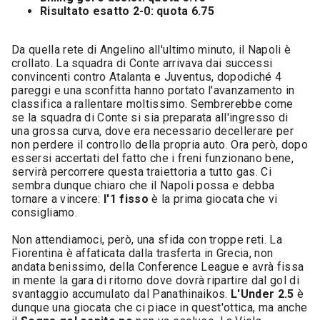
Risultato esatto 2-0: quota 6.75
Da quella rete di Angelino all'ultimo minuto, il Napoli è
crollato. La squadra di Conte arrivava dai successi
convincenti contro Atalanta e Juventus, dopodiché 4
pareggi e una sconfitta hanno portato l'avanzamento in
classifica a rallentare moltissimo. Sembrerebbe come
se la squadra di Conte si sia preparata all'ingresso di
una grossa curva, dove era necessario decellerare per
non perdere il controllo della propria auto. Ora però, dopo
essersi accertati del fatto che i freni funzionano bene,
servirà percorrere questa traiettoria a tutto gas. Ci
sembra dunque chiaro che il Napoli possa e debba
tornare a vincere:
l'1 fisso
è la prima giocata che vi
consigliamo.
Non attendiamoci, però, una sfida con troppe reti. La
Fiorentina è affaticata dalla trasferta in Grecia, non
andata benissimo, della Conference League e avrà fissa
in mente la gara di ritorno dove dovrà ripartire dal gol di
svantaggio accumulato dal Panathinaikos.
L'Under 2.5
è
dunque una giocata che ci piace in quest'ottica, ma anche