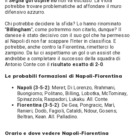
il
Segna gol ospite no
non va escluso. La Viola
potrebbe trovare problematiche ad affondare il muro
difensivo azzurro.
Chi potrebbe decidere la sfida? Lo hanno rinominato
"
Billingham
", come potremmo non citarlo, dunque? Il
danese è stato decisivo con il suo gol che ha permesso
al Napoli di non far scappare l'Inter in classifica. E
potrebbe, anche contro la Fiorentina, rimetterci lo
zampino. Da lui ci aspettiamo un gol o un assist che
andrebbe a completare il successo della squadra di
Antonio Conte con il
risultato esatto di 2-0
.
Le probabili formazioni di Napoli-Fiorentina
Napoli (3-5-2)
: Meret; Di Lorenzo, Rrahmani,
Buongiorno; Politano, Billing, Lobotka, McTominay,
Spinazzola; Raspadori, Lukaku. All. Conte.
Fiorentina (3-5-2)
: De Gea; Pongracic, Marì,
Ranieri; Dodò, Fagioli, Cataldi, Ndour, Gosens;
Beltran, Kean. All. Palladino.
Orario e dove vedere Napoli-Fiorentina