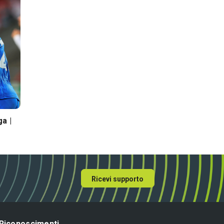
Voci di spogliatoio
Voci di spogliatoio
a |
Pronostico Inter-Real
Il pronostico di Cagl
Sociedad | Risultato esatto,
Sassuolo
formazioni, analisi
Ricevi supporto
Riconoscimenti