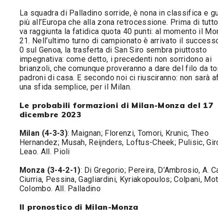
La squadra di Palladino sorride, è nona in classifica e g
più all’Europa che alla zona retrocessione. Prima di tutto
va raggiunta la fatidica quota 40 punti: al momento il Mo
21. Nell’ultimo turno di campionato è arrivato il success
0 sul Genoa, la trasferta di San Siro sembra piuttosto
impegnativa: come detto, i precedenti non sorridono ai
brianzoli, che comunque proveranno a dare del filo da to
padroni di casa. E secondo noi ci riusciranno: non sarà a
una sfida semplice, per il Milan.
Le probabili formazioni di Milan-Monza del 17
dicembre 2023
Milan (4-3-3)
: Maignan; Florenzi, Tomori, Krunic, Theo
Hernandez; Musah, Reijnders, Loftus-Cheek; Pulisic, Gir
Leao. All. Pioli
Monza (3-4-2-1)
: Di Gregorio; Pereira, D’Ambrosio, A. C
Ciurria, Pessina, Gagliardini, Kyriakopoulos; Colpani, Mot
Colombo. All. Palladino
Il pronostico di Milan-Monza