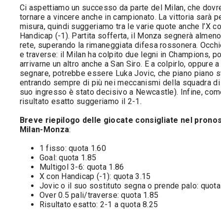
Ci aspettiamo un successo da parte del Milan, che dov
tornare a vincere anche in campionato. La vittoria sarà p
misura, quindi suggeriamo tra le varie quote anche l’X c
Handicap (-1). Partita sofferta, il Monza segnerà almen
rete, superando la rimaneggiata difesa rossonera. Occhio
e traverse: il Milan ha colpito due legni in Champions, p
arrivarne un altro anche a San Siro. E a colpirlo, oppure a
segnare, potrebbe essere Luka Jovic, che piano piano s
entrando sempre di più nei meccanismi della squadra di P
suo ingresso è stato decisivo a Newcastle). Infine, co
risultato esatto suggeriamo il 2-1.
Breve riepilogo delle giocate consigliate nel pronos
Milan-Monza
:
1 fisso: quota 1.60
Goal: quota 1.85
Multigol 3-6: quota 1.86
X con Handicap (-1): quota 3.15
Jovic o il suo sostituto segna o prende palo: quot
Over 0.5 pali/traverse: quota 1.85
Risultato esatto: 2-1 a quota 8.25