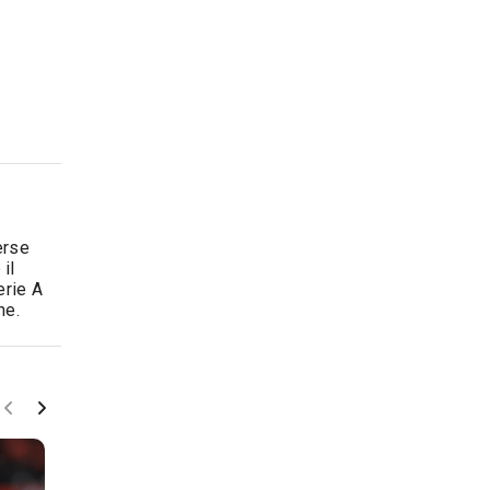
erse
il
erie A
ne.