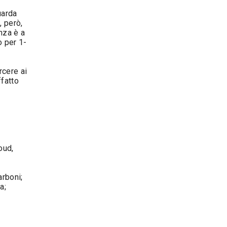
uarda
, però,
nza è a
o per 1-
rcere ai
ffatto
oud,
arboni;
a;