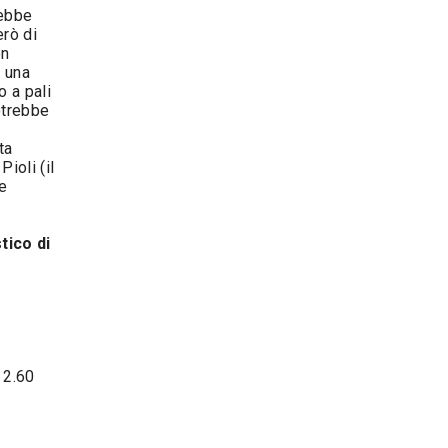
rebbe
erò di
on
o una
 a pali
otrebbe
ta
ioli (il
me
tico di
a 2.60