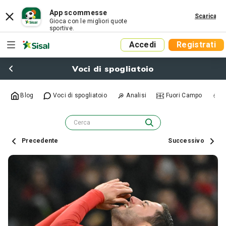
App scommesse
Scarica
Gioca con le migliori quote
sportive.
Accedi
Registrati
Voci di spogliatoio
Blog
Voci di spogliatoio
Analisi
Fuori Campo
R
Precedente
Successivo