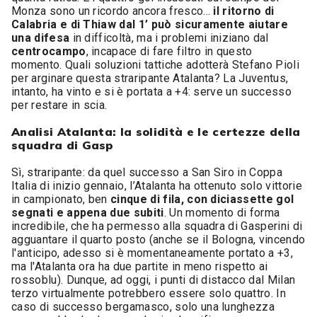
Monza sono un ricordo ancora fresco...
il ritorno di
Calabria e di Thiaw dal 1’ può sicuramente aiutare
una difesa
in difficoltà, ma i problemi iniziano dal
centrocampo
, incapace di fare filtro in questo
momento. Quali soluzioni tattiche adotterà Stefano Pioli
per arginare questa straripante Atalanta? La Juventus,
intanto, ha vinto e si è portata a +4: serve un successo
per restare in scia.
Analisi Atalanta: la solidità e le certezze della
squadra di Gasp
Sì, straripante: da quel successo a San Siro in Coppa
Italia di inizio gennaio, l’Atalanta ha ottenuto solo vittorie
in campionato, ben
cinque di fila, con diciassette gol
segnati e appena due subiti
. Un momento di forma
incredibile, che ha permesso alla squadra di Gasperini di
agguantare il quarto posto (anche se il Bologna, vincendo
l'anticipo, adesso si è momentaneamente portato a +3,
ma l'Atalanta ora ha due partite in meno rispetto ai
rossoblu). Dunque, ad oggi, i punti di distacco dal Milan
terzo virtualmente potrebbero essere solo quattro. In
caso di successo bergamasco, solo una lunghezza