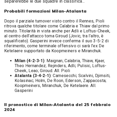
separerebbe le due squadre in classifica...
Probabili formazioni Milan-Atalanta
Dopo il parziale turnover visto contro il Rennes, Pioli
ritrova qualche titolare come Calabria e Thiaw dal primo
minuto. Titolarità in vista anche per Adli e Loftus-Cheek,
al centro dell’attacco torna Giroud (Jovic, tra l’altro, è
squalificato). Gasperini invece conferma il suo 3-5-2 di
riferimento, come terminale offensivo ci sarà l’ex De
Ketelaere supportato da Koopmeiners e Miranchuk.
Milan (4-2-3-1)
: Maignan; Calabria, Thiaw, Kjaer,
Theo Hernandez; Rejinders, Adli; Pulisic, Loftus-
Cheek, Leao; Giroud. All. Pioli
Atalanta (3-4-2-1)
: Carnesecchi; Scalvini, Djimsiti,
Kolasinac; Holm, De Roon, Ederson, Zappacosta;
Koopmeiners, Miranchuk, De Ketelaere. All.
Gasperini
Il pronostico di Milan-Atalanta del 25 febbraio
2024