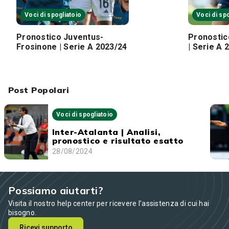
Voci di spogliatoio
Voci di sp
Pronostico Juventus-
Pronostic
Frosinone | Serie A 2023/24
| Serie A 
Post Popolari
Voci di spogliatoio
Inter-Atalanta | Analisi,
pronostico e risultato esatto
28/08/2024
Possiamo aiutarti?
Visita il nostro help center per ricevere l’assistenza di cui hai
bisogno.
Ricevi supporto