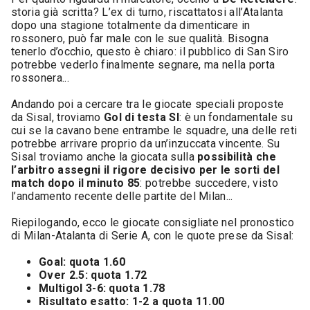
storia già scritta? L’ex di turno, riscattatosi all’Atalanta
dopo una stagione totalmente da dimenticare in
rossonero, può far male con le sue qualità. Bisogna
tenerlo d’occhio, questo è chiaro: il pubblico di San Siro
potrebbe vederlo finalmente segnare, ma nella porta
rossonera...
Andando poi a cercare tra le giocate speciali proposte
da Sisal, troviamo
Gol di testa SI
: è un fondamentale su
cui se la cavano bene entrambe le squadre, una delle reti
potrebbe arrivare proprio da un’inzuccata vincente. Su
Sisal troviamo anche la giocata sulla
possibilità che
l’arbitro assegni il rigore decisivo per le sorti del
match dopo il minuto 85
: potrebbe succedere, visto
l’andamento recente delle partite del Milan...
Riepilogando, ecco le giocate consigliate nel pronostico
di Milan-Atalanta di Serie A, con le quote prese da Sisal:
Goal: quota 1.60
Over 2.5: quota 1.72
Multigol 3-6: quota 1.78
Risultato esatto: 1-2 a quota 11.00