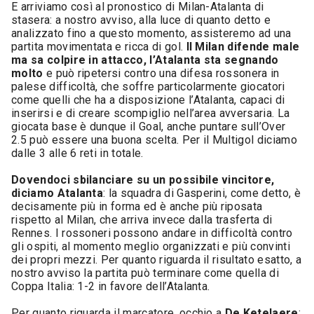
E arriviamo così al pronostico di Milan-Atalanta di
stasera: a nostro avviso, alla luce di quanto detto e
analizzato fino a questo momento, assisteremo ad una
partita movimentata e ricca di gol.
Il Milan difende male
ma sa colpire in attacco, l’Atalanta sta segnando
molto
e può ripetersi contro una difesa rossonera in
palese difficoltà, che soffre particolarmente giocatori
come quelli che ha a disposizione l’Atalanta, capaci di
inserirsi e di creare scompiglio nell’area avversaria. La
giocata base è dunque il Goal, anche puntare sull’Over
2.5 può essere una buona scelta. Per il Multigol diciamo
dalle 3 alle 6 reti in totale.
Dovendoci sbilanciare su un possibile vincitore,
diciamo Atalanta
: la squadra di Gasperini, come detto, è
decisamente più in forma ed è anche più riposata
rispetto al Milan, che arriva invece dalla trasferta di
Rennes. I rossoneri possono andare in difficoltà contro
gli ospiti, al momento meglio organizzati e più convinti
dei propri mezzi. Per quanto riguarda il risultato esatto, a
nostro avviso la partita può terminare come quella di
Coppa Italia: 1-2 in favore dell’Atalanta.
Per quanto riguarda il marcatore, occhio a
De Ketelaere
: