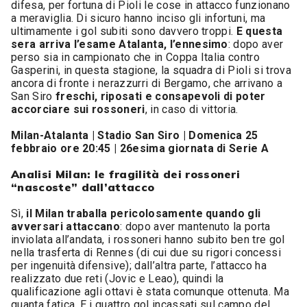
difesa, per fortuna di Pioli le cose in attacco funzionano
a meraviglia. Di sicuro hanno inciso gli infortuni, ma
ultimamente i gol subiti sono davvero troppi.
E questa
sera arriva l’esame Atalanta, l’ennesimo
: dopo aver
perso sia in campionato che in Coppa Italia contro
Gasperini, in questa stagione, la squadra di Pioli si trova
ancora di fronte i nerazzurri di Bergamo, che arrivano a
San Siro
freschi, riposati e consapevoli di poter
accorciare sui rossoneri
, in caso di vittoria.
Milan-Atalanta | Stadio San Siro | Domenica 25
febbraio ore 20:45 | 26esima giornata di Serie A
Analisi Milan: le fragilità dei rossoneri
“nascoste” dall’attacco
Sì,
il Milan traballa pericolosamente quando gli
avversari attaccano
: dopo aver mantenuto la porta
inviolata all’andata, i rossoneri hanno subito ben tre gol
nella trasferta di Rennes (di cui due su rigori concessi
per ingenuità difensive); dall’altra parte, l’attacco ha
realizzato due reti (Jovic e Leao), quindi la
qualificazione agli ottavi è stata comunque ottenuta. Ma
quanta fatica. E i quattro gol incassati sul campo del