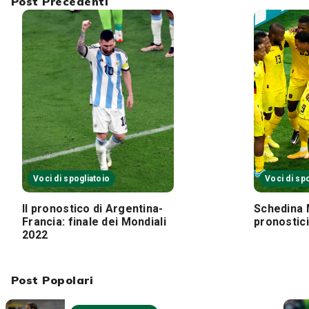
Post Precedenti
Voci di spogliatoio
Voci di sp
Il pronostico di Argentina-
Schedina M
Francia: finale dei Mondiali
pronostici
2022
Post Popolari