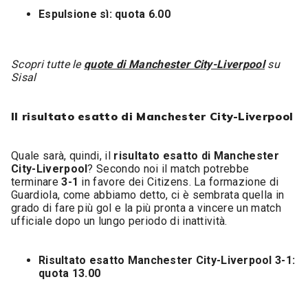
Espulsione sì: quota 6.00
Scopri tutte le
quote di Manchester City-Liverpool
su
Sisal
Il risultato esatto di Manchester City-Liverpool
Quale sarà, quindi, il
risultato esatto di Manchester
City-Liverpool
? Secondo noi il match potrebbe
terminare
3-1
in favore dei Citizens. La formazione di
Guardiola, come abbiamo detto, ci è sembrata quella in
grado di fare più gol e la più pronta a vincere un match
ufficiale dopo un lungo periodo di inattività.
Risultato esatto Manchester City-Liverpool 3-1:
quota 13.00