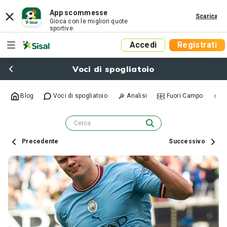
App scommesse
Scarica
Gioca con le migliori quote
sportive.
Accedi
Registrati
Voci di spogliatoio
Blog
Voci di spogliatoio
Analisi
Fuori Campo
R
Precedente
Successivo