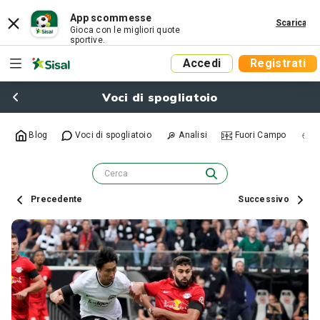
App scommesse
Scarica
Gioca con le migliori quote
sportive.
Accedi
Registrati
Voci di spogliatoio
Blog
Voci di spogliatoio
Analisi
Fuori Campo
R
Precedente
Successivo