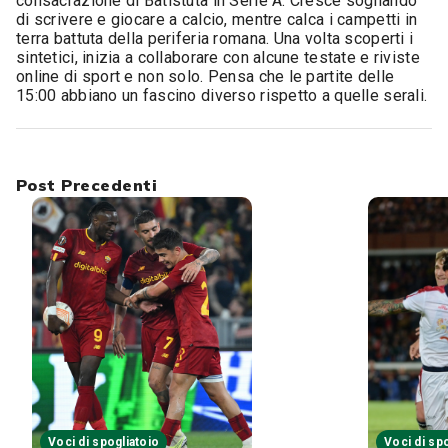
consacrazione di Batistuta in Serie A. Cresce sognando
di scrivere e giocare a calcio, mentre calca i campetti in
terra battuta della periferia romana. Una volta scoperti i
sintetici, inizia a collaborare con alcune testate e riviste
online di sport e non solo. Pensa che le partite delle
15:00 abbiano un fascino diverso rispetto a quelle serali.
Post Precedenti
Voci di spogliatoio
Voci di sp