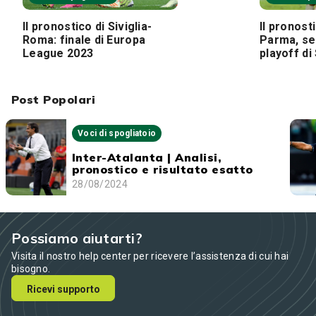
Il pronostico di Siviglia-
Il pronosti
Roma: finale di Europa
Parma, se
League 2023
playoff di
Post Popolari
Voci di spogliatoio
Inter-Atalanta | Analisi,
pronostico e risultato esatto
28/08/2024
Possiamo aiutarti?
Visita il nostro help center per ricevere l’assistenza di cui hai
bisogno.
Ricevi supporto