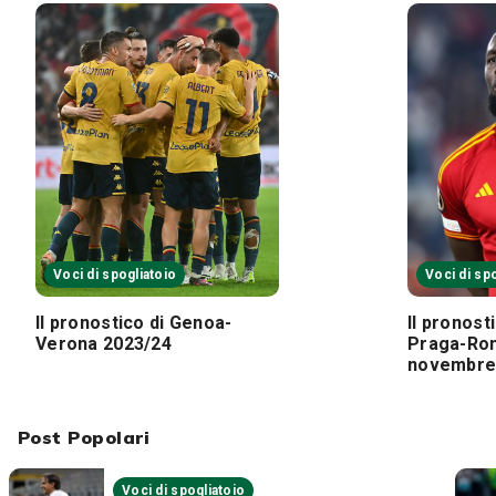
Voci di spogliatoio
Voci di sp
Il pronostico di Genoa-
Il pronost
Verona 2023/24
Praga-Rom
novembr
Post Popolari
Voci di spogliatoio