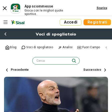
App scommesse
Scarica
Gioca con le migliori quote
sportive.
Accedi
Registrati
Voci di spogliatoio
Blog
Voci di spogliatoio
Analisi
Fuori Campo
R
Precedente
Successivo