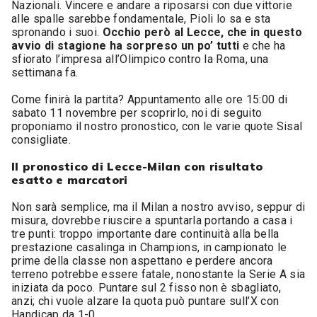
Nazionali. Vincere e andare a riposarsi con due vittorie
alle spalle sarebbe fondamentale, Pioli lo sa e sta
spronando i suoi.
Occhio però al Lecce, che in questo
avvio di stagione ha sorpreso un po’ tutti
e che ha
sfiorato l’impresa all’Olimpico contro la Roma, una
settimana fa.
Come finirà la partita? Appuntamento alle ore 15:00 di
sabato 11 novembre per scoprirlo, noi di seguito
proponiamo il nostro pronostico, con le varie quote Sisal
consigliate.
Il pronostico di Lecce-Milan con risultato
esatto e marcatori
Non sarà semplice, ma il Milan a nostro avviso, seppur di
misura, dovrebbe riuscire a spuntarla portando a casa i
tre punti: troppo importante dare continuità alla bella
prestazione casalinga in Champions, in campionato le
prime della classe non aspettano e perdere ancora
terreno potrebbe essere fatale, nonostante la Serie A sia
iniziata da poco. Puntare sul 2 fisso non è sbagliato,
anzi; chi vuole alzare la quota può puntare sull’X con
Handicap da 1-0.