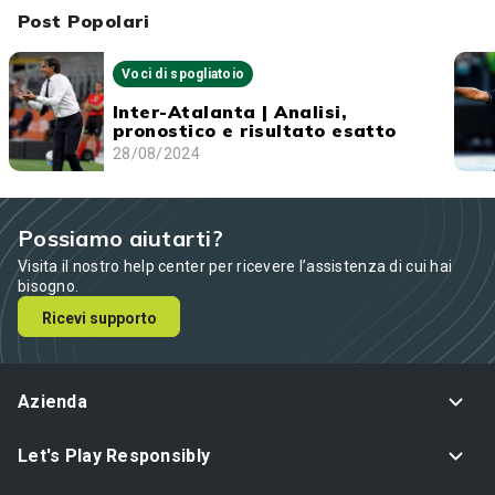
Post Popolari
Voci di spogliatoio
Inter-Atalanta | Analisi,
pronostico e risultato esatto
28/08/2024
Possiamo aiutarti?
Visita il nostro help center per ricevere l’assistenza di cui hai
bisogno.
Ricevi supporto
Azienda
Let's Play Responsibly