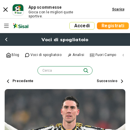
App scommesse
Scarica
Gioca con le migliori quote
sportive.
Accedi
Registrati
Voci di spogliatoio
Blog
Voci di spogliatoio
Analisi
Fuori Campo
R
Precedente
Successivo