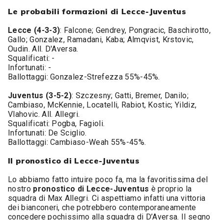
Le probabili formazioni di Lecce-Juventus
Lecce (4-3-3)
: Falcone; Gendrey, Pongracic, Baschirotto,
Gallo; Gonzalez, Ramadani, Kaba; Almqvist, Krstovic,
Oudin. All. D'Aversa.
Squalificati: -
Infortunati: -
Ballottaggi: Gonzalez-Strefezza 55%-45%.
Juventus (3-5-2)
: Szczesny; Gatti, Bremer, Danilo;
Cambiaso, McKennie, Locatelli, Rabiot, Kostic; Yildiz,
Vlahovic. All. Allegri.
Squalificati: Pogba, Fagioli.
Infortunati: De Sciglio.
Ballottaggi: Cambiaso-Weah 55%-45%.
Il pronostico di Lecce-Juventus
Lo abbiamo fatto intuire poco fa, ma la favoritissima del
nostro
pronostico di Lecce-Juventus
è proprio la
squadra di Max Allegri. Ci aspettiamo infatti una vittoria
dei bianconeri, che potrebbero contemporaneamente
concedere pochissimo alla squadra di D’Aversa. Il segno