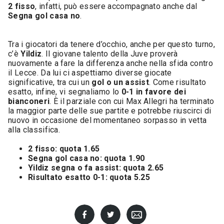
2 fisso
, infatti, può essere accompagnato anche dal
Segna gol casa no
.
Tra i giocatori da tenere d’occhio, anche per questo turno,
c’è
Yildiz
. Il giovane talento della Juve proverà
nuovamente a fare la differenza anche nella sfida contro
il Lecce. Da lui ci aspettiamo diverse giocate
significative, tra cui un
gol o un assist
. Come risultato
esatto, infine, vi segnaliamo lo
0-1 in favore dei
bianconeri
. È il parziale con cui Max Allegri ha terminato
la maggior parte delle sue partite e potrebbe riuscirci di
nuovo in occasione del momentaneo sorpasso in vetta
alla classifica.
2 fisso: quota 1.65
Segna gol casa no: quota 1.90
Yildiz segna o fa assist: quota 2.65
Risultato esatto 0-1: quota 5.25