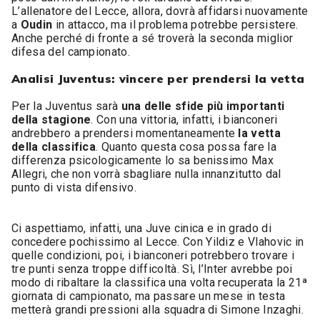
L’allenatore del Lecce, allora, dovrà affidarsi nuovamente
a
Oudin
in attacco, ma il problema potrebbe persistere.
Anche perché di fronte a sé troverà la seconda miglior
difesa del campionato.
Analisi Juventus: vincere per prendersi la vetta
Per la Juventus sarà
una delle sfide più importanti
della stagione
. Con una vittoria, infatti, i bianconeri
andrebbero a prendersi momentaneamente
la vetta
della classifica
. Quanto questa cosa possa fare la
differenza psicologicamente lo sa benissimo Max
Allegri, che non vorrà sbagliare nulla innanzitutto dal
punto di vista difensivo.
Ci aspettiamo, infatti, una Juve cinica e in grado di
concedere pochissimo al Lecce. Con Yildiz e Vlahovic in
quelle condizioni, poi, i bianconeri potrebbero trovare i
tre punti senza troppe difficoltà. Sì, l’Inter avrebbe poi
modo di ribaltare la classifica una volta recuperata la 21ª
giornata di campionato, ma passare un mese in testa
metterà grandi pressioni alla squadra di Simone Inzaghi.