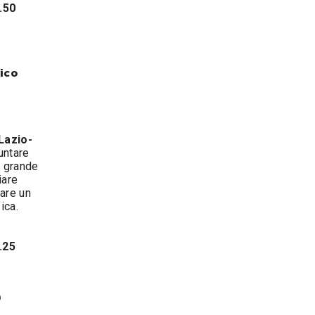
.50
ico
 Lazio-
untare
n grande
iare
tare un
fica.
.25
0