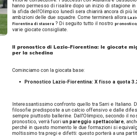
hanno permesso di risalire dopo un inizio di stagione in
la sfida dell’Olimpico lunedì sera chiarirà ancora di più l
ambizioni delle due squadre. Come terminerà allora
Lazi
? Di seguito tutto il nostro
Fiorentina di stasera
pronostico
varie giocate consigliate.
Il pronostico di Lazio-Fiorentina: le giocate mig
per la schedina
Cominciamo con la giocata base:
Pronostico Lazio-Fiorentina: X fisso a quota 3.
Interessantissimo confronto quello tra Sarri e Italiano. 
filosofie predisposte a un calcio offensivo e dalle dife
sempre piuttosto ballerine. Dall’Olimpico, secondo il no
pronostico, verrà fuori
un pareggio spettacolare
, anc
perché in questo momento le due formazioni si equival
moltissimo tra pregi e difetti: questo porterà a una parti