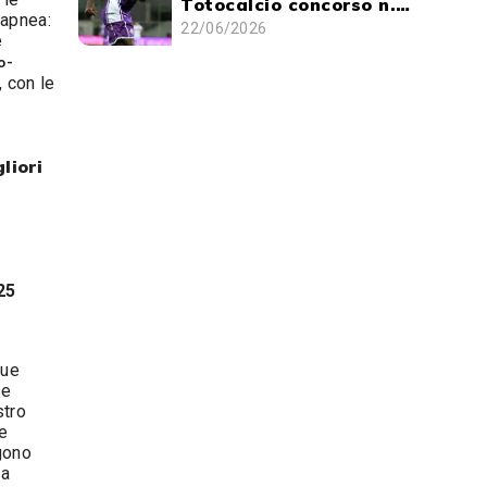
Totocalcio concorso n.
 apnea:
24/1526 di giovedì 24
22/06/2026
e
giugno 2026
o-
, con le
liori
25
Due
se
stro
he
gono
ta