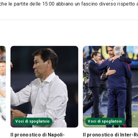
he le partite delle 15:00 abbiano un fascino diverso rispetto 
Voci di spogliatoio
Voci di spogliatoio
Il pronostico di Napoli-
Il pronostico di Inter-