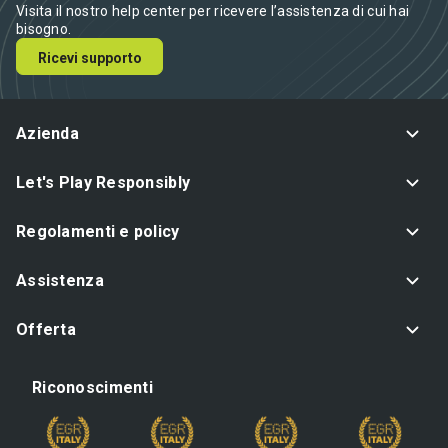
Visita il nostro help center per ricevere l’assistenza di cui hai
bisogno.
Ricevi supporto
Azienda
Let's Play Responsibly
Regolamenti e policy
Assistenza
Offerta
Riconoscimenti