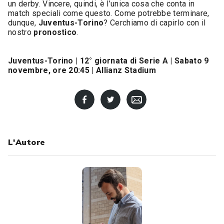
un derby. Vincere, quindi, è l’unica cosa che conta in
match speciali come questo. Come potrebbe terminare,
dunque,
Juventus-Torino
? Cerchiamo di capirlo con il
nostro
pronostico
.
Juventus-Torino | 12° giornata di Serie A | Sabato 9
novembre, ore 20:45 | Allianz Stadium
L'Autore