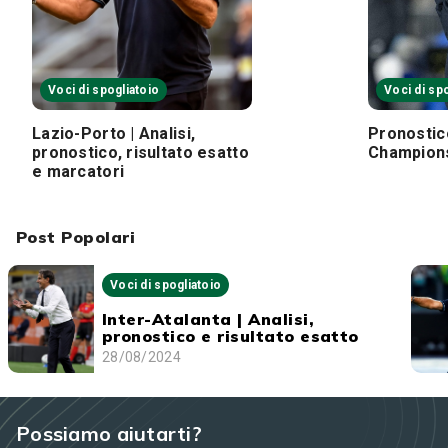
Voci di spogliatoio
Voci di sp
Lazio-Porto | Analisi,
Pronostico
pronostico, risultato esatto
Champion
e marcatori
Post Popolari
Voci di spogliatoio
Inter-Atalanta | Analisi,
pronostico e risultato esatto
28/08/2024
Possiamo aiutarti?