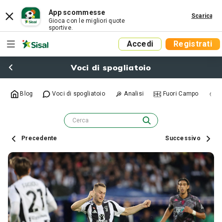
App scommesse
Scarica
Gioca con le migliori quote
sportive.
Accedi
Registrati
Voci di spogliatoio
Blog
Voci di spogliatoio
Analisi
Fuori Campo
R
Precedente
Successivo