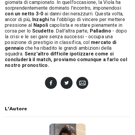
giornata di campionato. In quell'occasione, la Viola ha
sorprendentemente dominato l'incontro, imponendosi
con un netto 3-0
ai danni dei nerazzurri. Questa volta,
ancor di più,
Inzaghi
ha l'obbligo di vincere per mettere
pressione al
Napoli
capolista e restare pienamente in
corsa per lo
Scudetto
. Dall'altra parte,
Palladino
- dopo
la crisi e le sei gare senza successi - occupa una
posizione di prestigio in classifica, col
mercato di
gennaio
che ha ribadito le grandi ambizioni della
squadra.
Senz'altro difficile ipotizzare come si
concluderà il match, proviamo comunque a farlo col
nostro pronostico.
L'Autore