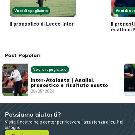
Voci di spogliatoio
Voci di sp
Il pronostico di Lecce-Inter
Il pronosti
esatto di
Post Popolari
Voci di spogliatoio
Inter-Atalanta | Analisi,
pronostico e risultato esatto
28/08/2024
Possiamo aiutarti?
Visita il nostro help center per ricevere l’assistenza di cui hai
bisogno.