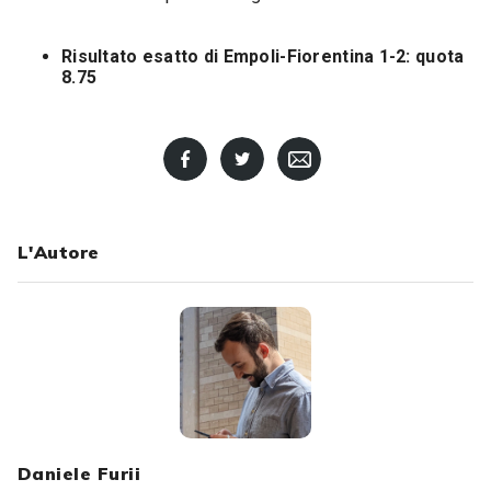
Risultato esatto di Empoli-Fiorentina 1-2: quota
8.75
L'Autore
Daniele Furii