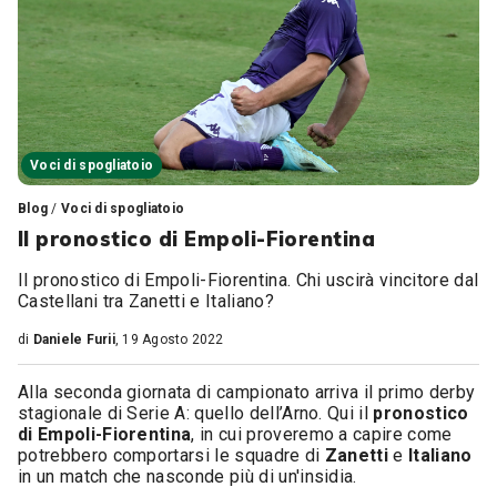
Voci di spogliatoio
Blog
/
Voci di spogliatoio
Il pronostico di Empoli-Fiorentina
Il pronostico di Empoli-Fiorentina. Chi uscirà vincitore dal
Castellani tra Zanetti e Italiano?
di
Daniele Furii
, 19 Agosto 2022
Alla seconda giornata di campionato arriva il primo derby
stagionale di Serie A: quello dell’Arno. Qui il
pronostico
di Empoli-Fiorentina
, in cui proveremo a capire come
potrebbero comportarsi le squadre di
Zanetti
e
Italiano
in un match che nasconde più di un'insidia.