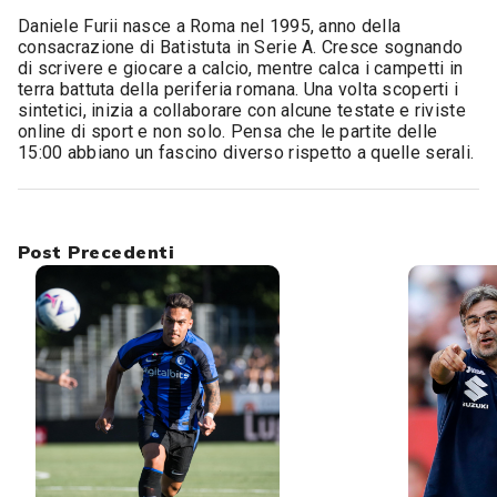
Daniele Furii nasce a Roma nel 1995, anno della
consacrazione di Batistuta in Serie A. Cresce sognando
di scrivere e giocare a calcio, mentre calca i campetti in
terra battuta della periferia romana. Una volta scoperti i
sintetici, inizia a collaborare con alcune testate e riviste
online di sport e non solo. Pensa che le partite delle
15:00 abbiano un fascino diverso rispetto a quelle serali.
Post Precedenti