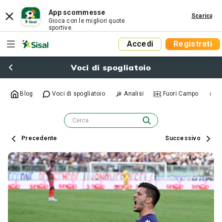
App scommesse
Scarica
Gioca con le migliori quote
sportive.
Accedi
Registrati
Voci di spogliatoio
Blog
Voci di spogliatoio
Analisi
Fuori Campo
R
Precedente
Successivo