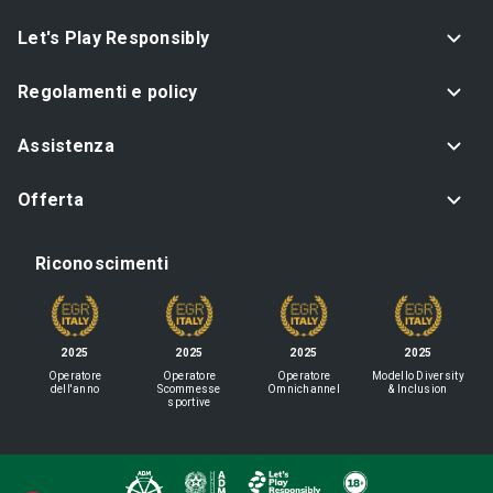
Let's Play Responsibly
Regolamenti e policy
Assistenza
Offerta
Riconoscimenti
2025
2025
2025
2025
Operatore
Operatore
Operatore
Modello Diversity
dell'anno
Scommesse
Omnichannel
& Inclusion
sportive