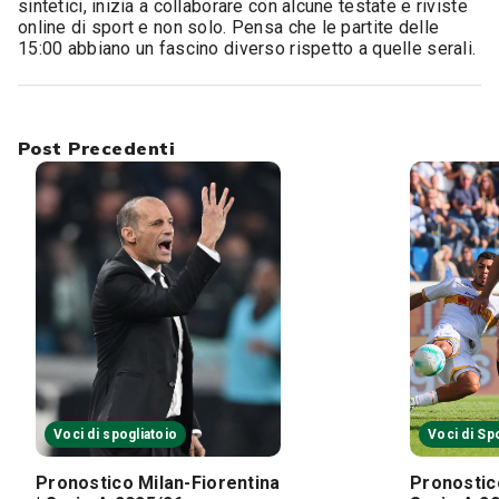
sintetici, inizia a collaborare con alcune testate e riviste
online di sport e non solo. Pensa che le partite delle
15:00 abbiano un fascino diverso rispetto a quelle serali.
Post Precedenti
Voci di spogliatoio
Voci di Sp
Pronostico Milan-Fiorentina
Pronostico