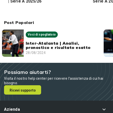
| Serie A 2025/26
Serie A 2
Post Popolari
Voci di spogliatoio
Inter-Atalanta | Analisi,
pronostico e risultato esatto
28/08/2024
Possiamo aiutarti?
Visita il nostro help center per ricevere l’assistenza di cui hai
bisogno.
Ricevi supporto
Azienda