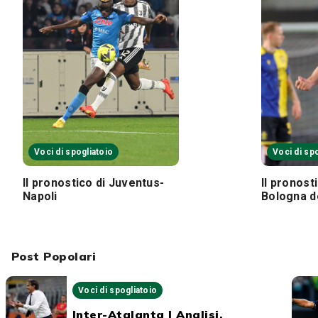
Voci di spogliatoio
Voci di sp
Il pronostico di Juventus-
Il pronost
Napoli
Bologna de
Post Popolari
Voci di spogliatoio
Inter-Atalanta | Analisi,