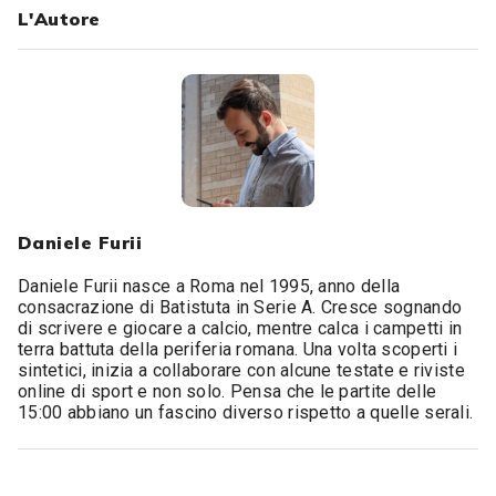
L'Autore
Daniele Furii
Daniele Furii nasce a Roma nel 1995, anno della
consacrazione di Batistuta in Serie A. Cresce sognando
di scrivere e giocare a calcio, mentre calca i campetti in
terra battuta della periferia romana. Una volta scoperti i
sintetici, inizia a collaborare con alcune testate e riviste
online di sport e non solo. Pensa che le partite delle
15:00 abbiano un fascino diverso rispetto a quelle serali.