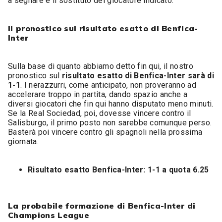
a segnare è il sostituto del giocatore indicato.
Il pronostico sul risultato esatto di Benfica-
Inter
Sulla base di quanto abbiamo detto fin qui, il nostro
pronostico sul
risultato esatto di Benfica-Inter sarà di
1-1
. I nerazzurri, come anticipato, non proveranno ad
accelerare troppo in partita, dando spazio anche a
diversi giocatori che fin qui hanno disputato meno minuti.
Se la Real Sociedad, poi, dovesse vincere contro il
Salisburgo, il primo posto non sarebbe comunque perso.
Basterà poi vincere contro gli spagnoli nella prossima
giornata.
Risultato esatto Benfica-Inter: 1-1 a quota 6.25
La probabile formazione di Benfica-Inter di
Champions League