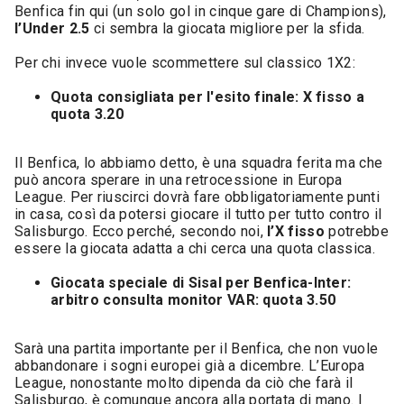
Benfica fin qui (un solo gol in cinque gare di Champions),
l’Under 2.5
ci sembra la giocata migliore per la sfida.
Per chi invece vuole scommettere sul classico 1X2:
Quota consigliata per l'esito finale: X fisso a
quota 3.20
Il Benfica, lo abbiamo detto, è una squadra ferita ma che
può ancora sperare in una retrocessione in Europa
League. Per riuscirci dovrà fare obbligatoriamente punti
in casa, così da potersi giocare il tutto per tutto contro il
Salisburgo. Ecco perché, secondo noi,
l’X fisso
potrebbe
essere la giocata adatta a chi cerca una quota classica.
Giocata speciale di Sisal per Benfica-Inter:
arbitro consulta monitor VAR: quota 3.50
Sarà una partita importante per il Benfica, che non vuole
abbandonare i sogni europei già a dicembre. L’Europa
League, nonostante molto dipenda da ciò che farà il
Salisburgo, è comunque ancora alla portata di mano. I