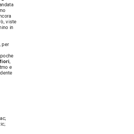
 andata
imo
ancora
ò, viste
mino in
, per
 poche
fiori
,
itmo e
ridente
ac;
ic;