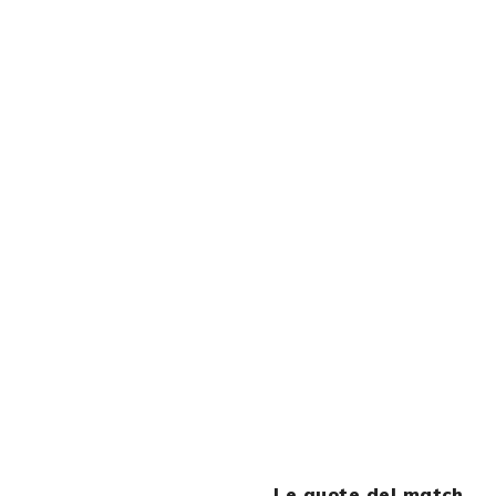
Le quote del match