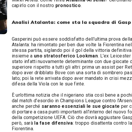
capirlo con il nostro
pronostico
.
Analisi Atalanta: come sta la squadra di Gas
Gasperini può essere soddisfatto dell’ultima prova dell
Atalanta: ha rimontato per ben due volte la Fiorentina nel
stessa partita, siglando poi il gol della vittoria definitiva
insieme a
uno stratosferico Lookman
. L’ex Leicester
stato infatti nuovamente determinante con due giocate di
superiore rispetto a tutti gli altri: prima un assist per Re
dopo aver dribblato Bove con una sorta di sombrero pa
lato; poi la rete arrivata dopo aver mandato in crisi mez
difesa della Viola con le sue finte.
È un’ottima notizia che il nigeriano stia così bene a pochi
dal match d’esordio in Champions League contro l’Arsen
anche perché
saranno essenziali le sue giocate
per c
di portare a casa punti importanti all’interno del nuovo f
della competizione UEFA. Ciò che dovrà aggiustare Gasp
però, sarà
la fase difensiva
: troppo disattenta contro la
Fiorentina.