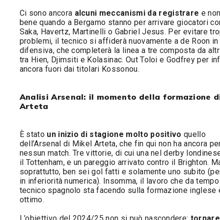
Ci sono ancora
alcuni meccanismi da registrare
e non
bene quando a Bergamo stanno per arrivare giocatori c
Saka, Havertz, Martinelli o Gabriel Jesus. Per evitare tr
problemi, il tecnico si affiderà nuovamente a de Roon in
difensiva, che completerà la linea a tre composta da altr
tra Hien, Djimsiti e Kolasinac. Out Toloi e Godfrey per inf
ancora fuori dai titolari Kossonou.
Analisi Arsenal: il momento della formazione d
Arteta
È stato
un inizio di stagione molto positivo
quello
dell’Arsenal di Mikel Arteta, che fin qui non ha ancora p
nessun match. Tre vittorie, di cui una nel derby londines
il Tottenham, e un pareggio arrivato contro il Brighton. M
soprattutto, ben sei gol fatti e solamente uno subito (per
in inferiorità numerica). Insomma, il lavoro che da tempo 
tecnico spagnolo sta facendo sulla formazione inglese 
ottimo.
L’obiettivo del 2024/25 non si può nascondere:
tornare