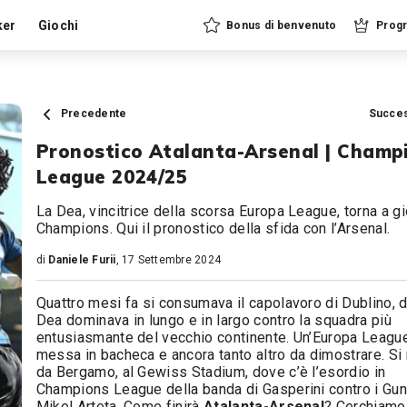
ker
Giochi
Bonus di benvenuto
Progr
Precedente
Succe
Pronostico Atalanta-Arsenal | Champ
League 2024/25
La Dea, vincitrice della scorsa Europa League, torna a gi
Champions. Qui il pronostico della sfida con l’Arsenal.
di
Daniele Furii
, 17 Settembre 2024
Quattro mesi fa si consumava il capolavoro di Dublino, 
Dea dominava in lungo e in largo contro la squadra più
entusiasmante del vecchio continente. Un’Europa Leagu
messa in bacheca e ancora tanto altro da dimostrare. Si 
da Bergamo, al Gewiss Stadium, dove c’è l’esordio in
Champions League della banda di Gasperini contro i Gun
Mikel Arteta. Come finirà
Atalanta-Arsenal
? Cerchiamo