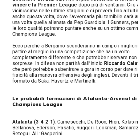
vincere la Premier League
dopo più di vent’anni. Ci è
vicinissima nelle ultime stagioni e ci proverà fino all’ult
anche questa volta, dove l’avversaria più temibile sarà 
una volta quella allenata da Pep Guardiola. I Gunners, per
le loro qualità potranno puntare anche su un ottimo cam
Champions League.
Ecco perché a Bergamo scenderanno in campo i migliori
partire al meglio in una competizione che ha un volto
completamente differente e che potrebbe riservare non
sorprese. In difesa non partirà dall’inizio
Riccardo Cala
che però potrebbe subentrare a gara in corso per dare r
fisicità alla manovra offensiva degli inglesi. Davanti il t
formato da Saka, Havertz e Martinelli.
Le probabili formazioni di Atalanta-Arsenal di
Champions League
Atalanta (3-4-2-1)
: Carnesecchi; De Roon, Hien, Kolasin
Bellanova, Ederson, Pasalic, Ruggeri; Lookman, Samardz
Retegui. All.: Gasperini.