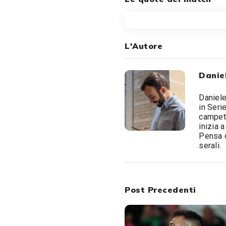
L'Autore
Daniel
Daniele
in Seri
campett
inizia 
Pensa c
serali.
Post Precedenti