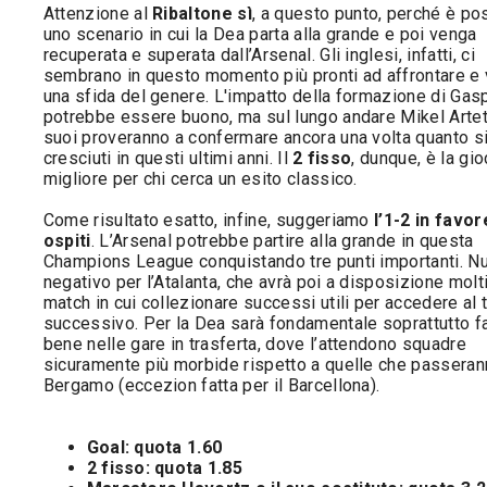
Attenzione al
Ribaltone sì
, a questo punto, perché è po
uno scenario in cui la Dea parta alla grande e poi venga
recuperata e superata dall’Arsenal. Gli inglesi, infatti, ci
sembrano in questo momento più pronti ad affrontare e 
una sfida del genere. L'impatto della formazione di Gasp
potrebbe essere buono, ma sul lungo andare Mikel Artet
suoi proveranno a confermare ancora una volta quanto s
cresciuti in questi ultimi anni. Il
2 fisso
, dunque, è la gio
migliore per chi cerca un esito classico.
Come risultato esatto, infine, suggeriamo
l’1-2 in favor
ospiti
. L’Arsenal potrebbe partire alla grande in questa
Champions League conquistando tre punti importanti. Nul
negativo per l’Atalanta, che avrà poi a disposizione molti 
match in cui collezionare successi utili per accedere al 
successivo. Per la Dea sarà fondamentale soprattutto f
bene nelle gare in trasferta, dove l’attendono squadre
sicuramente più morbide rispetto a quelle che passeran
Bergamo (eccezion fatta per il Barcellona).
Goal: quota 1.60
2 fisso: quota 1.85