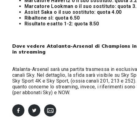
Marcatore Havertz o il suo sostituto: quota 3.
Marcatore Lookman o il suo sostituto: quota 3
Assist Saka o il suo sostituto: quota 4.00
Ribaltone sì: quota 6.50
Risultato esatto 1-2: quota 8.50
Dove vedere Atalanta-Arsenal di Champions in
in streaming
Atalanta-Arsenal sarà una partita trasmessa in esclusiva
canali Sky. Nel dettaglio, la sfida sarà visibile su Sky Sp
Sky Sport 4K e Sky Sport, (ossia canali 201, 213 e 252).
quanto concerne lo streaming, invece, i riferimenti son
(per abbonati Sky) e NOW.