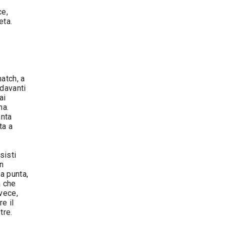
ce,
teta.
match, a
davanti
ai
na.
anta
ta a
sisti
un
a punta,
a che
nvece,
e il
tre.