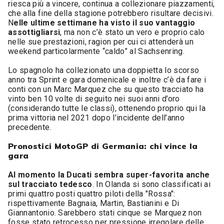
riesca più a vincere, continua a collezionare piazzamenti,
che alla fine della stagione potrebbero risultare decisivi.
N
elle ultime settimane ha visto il suo vantaggio
assottigliarsi
, ma non c’è stato un vero e proprio calo
nelle sue prestazioni, ragion per cui ci attenderà un
weekend particolarmente “caldo” al Sachsenring.
Lo spagnolo ha collezionato una doppietta lo scorso
anno tra Sprint e gara domenicale e inoltre c’è da fare i
conti con un Marc Marquez che su questo tracciato ha
vinto ben 10 volte di seguito nei suoi anni d’oro
(considerando tutte le classi), ottenendo proprio qui la
prima vittoria nel 2021 dopo l’incidente dell’anno
precedente.
Pronostici MotoGP di Germania: chi vince la
gara
Al momento la Ducati sembra super-favorita anche
sul tracciato tedesco
. In Olanda si sono classificati ai
primi quattro posti quattro piloti della "Rossa":
rispettivamente Bagnaia, Martin, Bastianini e Di
Giannantonio. Sarebbero stati cinque se Marquez non
fosse stato retrocesso per pressione irregolare delle