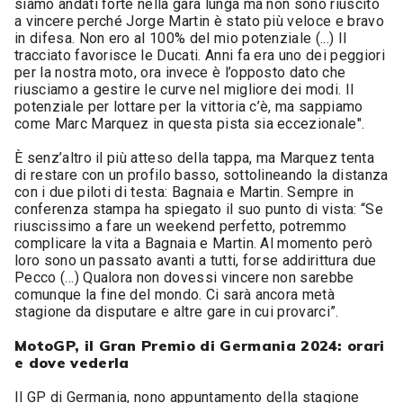
siamo andati forte nella gara lunga ma non sono riuscito
a vincere perché Jorge Martin è stato più veloce e bravo
in difesa. Non ero al 100% del mio potenziale (...) Il
tracciato favorisce le Ducati. Anni fa era uno dei peggiori
per la nostra moto, ora invece è l’opposto dato che
riusciamo a gestire le curve nel migliore dei modi. Il
potenziale per lottare per la vittoria c’è, ma sappiamo
come Marc Marquez in questa pista sia eccezionale".
È senz’altro il più atteso della tappa, ma Marquez tenta
di restare con un profilo basso, sottolineando la distanza
con i due piloti di testa: Bagnaia e Martin. Sempre in
conferenza stampa ha spiegato il suo punto di vista: “Se
riuscissimo a fare un weekend perfetto, potremmo
complicare la vita a Bagnaia e Martin. Al momento però
loro sono un passato avanti a tutti, forse addirittura due
Pecco (…) Qualora non dovessi vincere non sarebbe
comunque la fine del mondo. Ci sarà ancora metà
stagione da disputare e altre gare in cui provarci”.
MotoGP, il Gran Premio di Germania 2024: orari
e dove vederla
Il GP di Germania, nono appuntamento della stagione