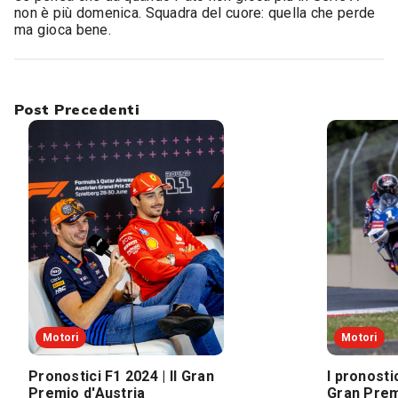
non è più domenica. Squadra del cuore: quella che perde
ma gioca bene.
Post Precedenti
Motori
Motori
Pronostici F1 2024 | Il Gran
I pronost
Premio d'Austria
Gran Prem