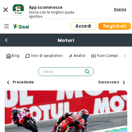
App scommesse
Scarica
Gioca con le migliori quote
sportive.
Accedi
Registrati
Motori
Blog
Voci di spogliatoio
Analisi
Fuori Campo
R
Precedente
Successivo