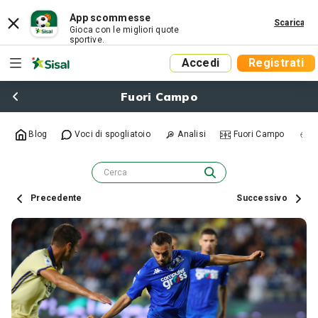
App scommesse
Scarica
Gioca con le migliori quote
sportive.
Accedi
Registrati
Fuori Campo
Blog
Voci di spogliatoio
Analisi
Fuori Campo
R
Precedente
Successivo