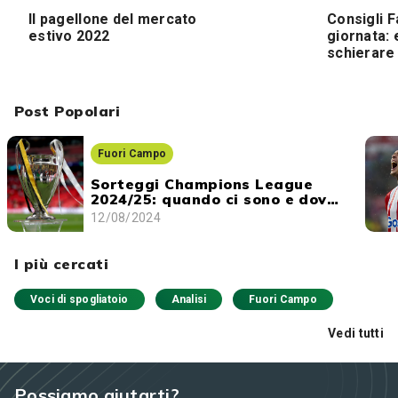
Il pagellone del mercato
Consigli F
estivo 2022
giornata: 
schierare
Post Popolari
Fuori Campo
Sorteggi Champions League
2024/25: quando ci sono e dove
vederli
12/08/2024
I più cercati
Voci di spogliatoio
Analisi
Fuori Campo
Vedi tutti
Possiamo aiutarti?