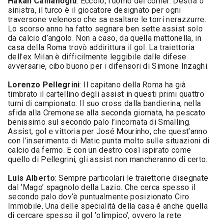
Hakan Calhanoglu
: Eccolo, l’uomo dei corner. Destra o
sinistra, il turco è il giocatore designato per ogni
traversone velenoso che sa esaltare le torri nerazzurre.
Lo scorso anno ha fatto segnare ben sette assist solo
da calcio d’angolo. Non a caso, da quella mattonella, in
casa della Roma trovò addirittura il gol. La traiettoria
dell’ex Milan è difficilmente leggibile dalle difese
avversarie, cibo buono per i difensori di Simone Inzaghi.
Lorenzo Pellegrini
: Il capitano della Roma ha già
timbrato il cartellino degli assist in questi primi quattro
turni di campionato. Il suo cross dalla bandierina, nella
sfida alla Cremonese alla seconda giornata, ha pescato
benissimo sul secondo palo l’incornata di Smalling.
Assist, gol e vittoria per José Mourinho, che quest’anno
con l’inserimento di Matic punta molto sulle situazioni di
calcio da fermo. E con un destro così ispirato come
quello di Pellegrini, gli assist non mancheranno di certo.
Luis Alberto
: Sempre particolari le traiettorie disegnate
dal ‘Mago’ spagnolo della Lazio. Che cerca spesso il
secondo palo dov’è puntualmente posizionato Ciro
Immobile. Una delle specialità della casa è anche quella
di cercare spesso il gol ‘olimpico’, ovvero la rete