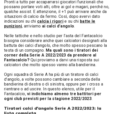
Pronti a tutto per accaparrarsi giocatori funzionali che
possano portare voti alti, oltre ai gol e magari, perché no,
qualche assist. E attenzione, il +1 può arrivare anche da
situazioni di calcio da fermo. Così, dopo avervi dato
indicazioni su chi
calcia i rigori
e su chi
batte le
punizioni
, arriviamo
ai calci d’angolo
.
Nelle tattiche e nello studio per l’asta del Fantacalcio
bisogna considerare anche quei calciatori designati alla
battuta dei calci d’angolo, che molto spesso pescano la
testa di un compagno.
Ma quali sono i tiratori dei
corner della Serie A 2022/2023 da prendere al
Fantacalcio?
Qui proviamo a darvi una risposta sui
calciatori che molto spesso vanno alla bandierina.
Ogni squadra di Serie A ha più di un tiratore di calci
d’angolo, a volte possono cambiare a seconda della
bandierina di destra o di sinistra, oppure per i cross a
rientrare o ad uscire. In questo elenco, utile per il
Fantacalcio,
vi indichiamo almeno tre battitori per
ogni club previsti per la stagione 2022/2023
.
Tiratori calci d'angolo Serie A 2022/2023: la
lista completa