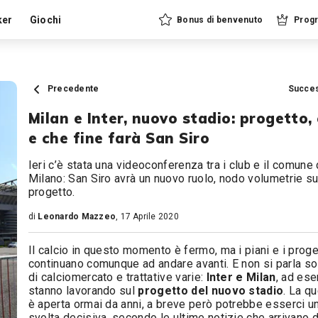
ker
Giochi
Bonus di benvenuto
Progr
Precedente
Succe
Milan e Inter, nuovo stadio: progetto, 
e che fine farà San Siro
Ieri c’è stata una videoconferenza tra i club e il comune 
Milano: San Siro avrà un nuovo ruolo, nodo volumetrie s
progetto.
di
Leonardo Mazzeo
, 17 Aprile 2020
Il calcio in questo momento è fermo, ma i piani e i proge
continuano comunque ad andare avanti. E non si parla so
di calciomercato e trattative varie:
Inter e Milan
, ad es
stanno lavorando sul
progetto del nuovo stadio
. La q
è aperta ormai da anni, a breve però potrebbe esserci u
svolta decisiva, secondo le ultime notizie che arrivano 