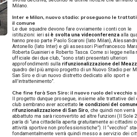
Milano.
Inter e Milan, nuovo stadio: proseguono le trattat
il comune
Le due squadre devono fare ovviamente i conti con le
istituzioni: ieri
si è svolta una videconferenza
alla qu
hanno preso parte Paolo Scaroni (lato Milan), Alessandr
Antonello (lato Inter) e gli assessori Pierfrancesco Mar
Roberta Guainieri e Roberto Tasca. Come si legge nella 
ufficiale dei due club, “sono stati presentati ulteriori
approfondimenti sulla
rifunzionalizzazione del Meaz
quadro del più ampio progetto di un Nuovo Stadio per M
San Siro e di un nuovo distretto dedicato allo sport e
all’intrattenimento”.
Che fine farà San Siro: il nuovo ruolo del vecchio 
Il progetto dunque prosegue, insieme alle trattative del 
club sembrano aver accettato
le condizioni del comune
rifunzionalizzazione di San Siro
, che quindi non verrà
abbattuto ma sarà riconvertito ad altre funzioni (Il Sole 
parla di “una cittadella aperta gratuitamente ai cittadini 
attività sportive non professionistiche”). Il “vecchio” sta
fondamentalmente verrà quindi messo a servizio dei citt