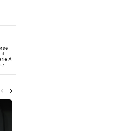
erse
il
erie A
ne.