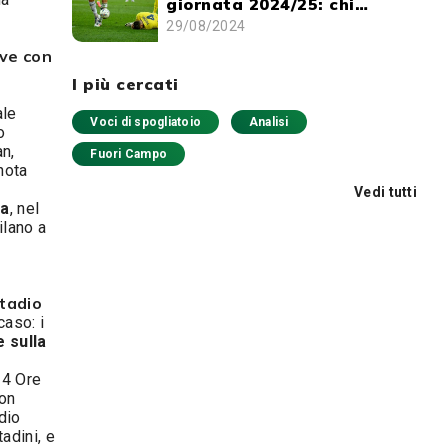
giornata 2024/25: chi
schierare e chi evitare
29/08/2024
ive con
I più cercati
ale
Voci di spogliatoio
Analisi
o
an,
Fuori Campo
nota
Vedi tutti
za
, nel
ilano a
stadio
caso: i
 sulla
24 Ore
con
dio
adini, e