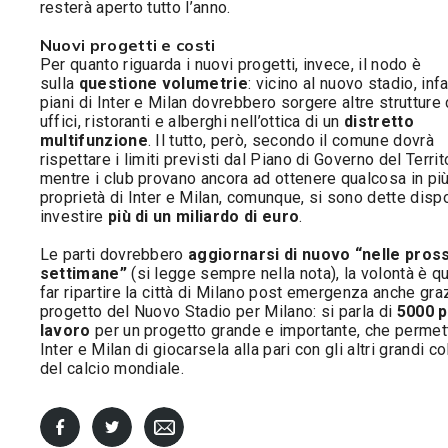
resterà aperto tutto l’anno.
Nuovi progetti e costi
Per quanto riguarda i nuovi progetti, invece, il nodo è
sulla
questione volumetrie
: vicino al nuovo stadio, infa
piani di Inter e Milan dovrebbero sorgere altre struttur
uffici, ristoranti e alberghi nell’ottica di un
distretto
multifunzione
. Il tutto, però, secondo il comune dovrà
rispettare i limiti previsti dal Piano di Governo del Territ
mentre i club provano ancora ad ottenere qualcosa in più
proprietà di Inter e Milan, comunque, si sono dette disp
investire
più di un miliardo di euro
.
Le parti dovrebbero
aggiornarsi di nuovo “nelle pros
settimane”
(si legge sempre nella nota), la volontà è qu
far ripartire la città di Milano post emergenza anche graz
progetto del Nuovo Stadio per Milano: si parla di
5000 p
lavoro
per un progetto grande e importante, che permet
Inter e Milan di giocarsela alla pari con gli altri grandi c
del calcio mondiale.