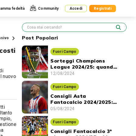
amma fedeltà
Community
Accedi
Registrati
Post Popolari
ssivo
costi
Fuori Campo
Sorteggi Champions
League 2024/25: quando
di
ci sono e dove vederli
12/08/2024
ul nuovo
Fuori Campo
Consigli Asta
Fantacalcio 2024/2025:
tti
gli attaccanti da
05/08/2024
ltanto
prendere
empio,
Fuori Campo
uestione
na
Consigli Fantacalcio 3ª
da