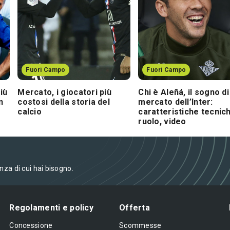
Fuori Campo
Fuori Campo
iù
Mercato, i giocatori più
Chi è Aleñá, il sogno di
n
costosi della storia del
mercato dell’Inter:
calcio
caratteristiche tecnic
ruolo, video
enza di cui hai bisogno.
Regolamenti e policy
Offerta
Concessione
Scommesse