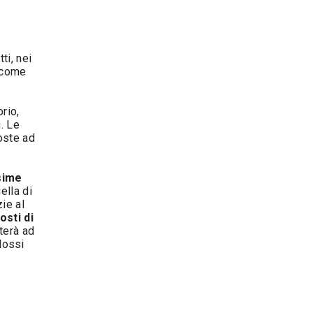
tti, nei
e come
orio,
. Le
oste ad
sime
ella di
ie al
osti di
terà ad
olossi