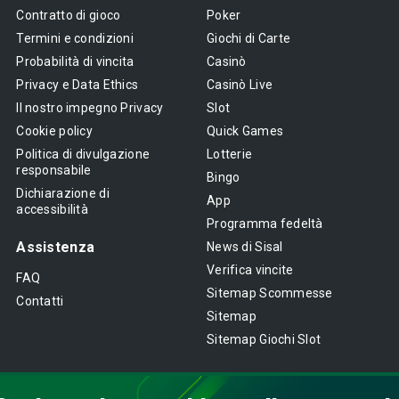
Contratto di gioco
Poker
Termini e condizioni
Giochi di Carte
Probabilità di vincita
Casinò
Privacy e Data Ethics
Casinò Live
Il nostro impegno Privacy
Slot
Cookie policy
Quick Games
Politica di divulgazione
Lotterie
responsabile
Bingo
Dichiarazione di
App
accessibilità
Programma fedeltà
Assistenza
News di Sisal
Verifica vincite
FAQ
Sitemap Scommesse
Contatti
Sitemap
Sitemap Giochi Slot
IL GIOCO È VIETATO AI MINORI