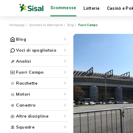
Scommesse
Lotterie
Casinò e Po
Homepage
Scommesse Matchpoint
Blog
Fuori Campo
Blog
Voci di spogliatoio
Analisi
Fuori Campo
Racchette
Motori
Canestro
Altre discipline
Squadre