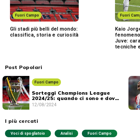
Fuori Campo
Fuori Cam
Gli stadi più belli del mondo:
Kaio Jorge
classifica, storia e curiosità
fenomeno 
Juve: cara
tecniche 
Post Popolari
Fuori Campo
Sorteggi Champions League
2024/25: quando ci sono e dove
vederli
12/08/2024
I più cercati
Voci di spogliatoio
Analisi
Fuori Campo