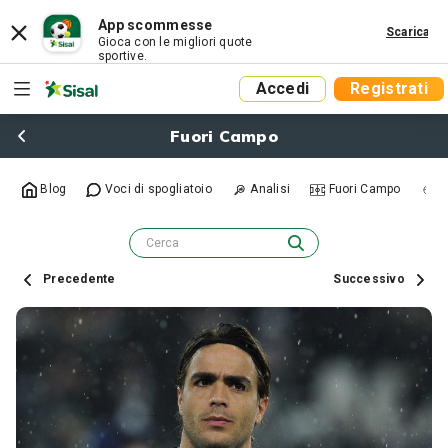
App scommesse
Scarica
Gioca con le migliori quote
sportive.
Accedi
Registrati
Fuori Campo
Blog
Voci di spogliatoio
Analisi
Fuori Campo
R
Precedente
Successivo