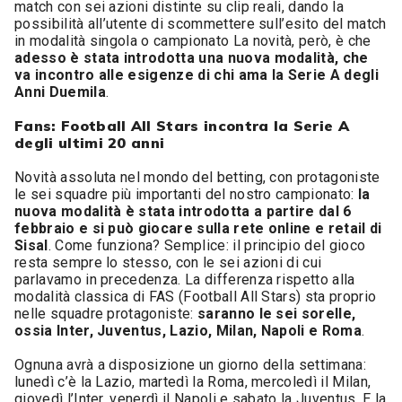
match con sei azioni distinte su clip reali, dando la
possibilità all’utente di scommettere sull’esito del match
in modalità singola o campionato La novità, però, è che
adesso è stata introdotta una nuova modalità, che
va incontro alle esigenze di chi ama la Serie A degli
Anni Duemila
.
Fans: Football All Stars incontra la Serie A
degli ultimi 20 anni
Novità assoluta nel mondo del betting, con protagoniste
le sei squadre più importanti del nostro campionato:
la
nuova modalità è stata introdotta a partire dal 6
febbraio e si può giocare sulla rete online e retail di
Sisal
. Come funziona? Semplice: il principio del gioco
resta sempre lo stesso, con le sei azioni di cui
parlavamo in precedenza. La differenza rispetto alla
modalità classica di FAS (Football All Stars) sta proprio
nelle squadre protagoniste:
saranno le sei sorelle,
ossia Inter, Juventus, Lazio, Milan, Napoli e Roma
.
Ognuna avrà a disposizione un giorno della settimana:
lunedì c’è la Lazio, martedì la Roma, mercoledì il Milan,
giovedì l’Inter, venerdì il Napoli e sabato la Juventus. E la