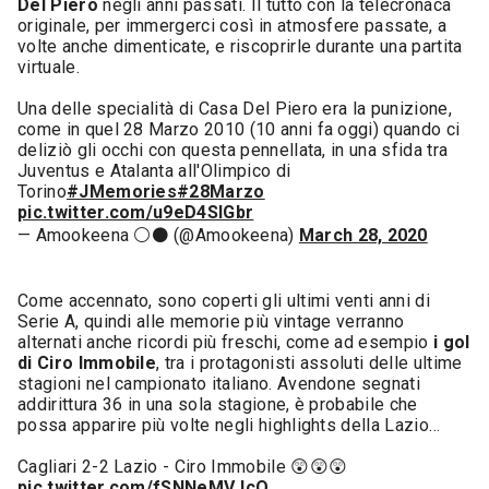
Del Piero
negli anni passati. Il tutto con la telecronaca
originale, per immergerci così in atmosfere passate, a
volte anche dimenticate, e riscoprirle durante una partita
virtuale.
Una delle specialità di Casa Del Piero era la punizione,
come in quel 28 Marzo 2010 (10 anni fa oggi) quando ci
deliziò gli occhi con questa pennellata, in una sfida tra
Juventus e Atalanta all'Olimpico di
Torino
#JMemories
#28Marzo
pic.twitter.com/u9eD4SIGbr
— Amookeena ⚪️⚫️ (@Amookeena)
March 28, 2020
Come accennato, sono coperti gli ultimi venti anni di
Serie A, quindi alle memorie più vintage verranno
alternati anche ricordi più freschi, come ad esempio
i gol
di Ciro Immobile
, tra i protagonisti assoluti delle ultime
stagioni nel campionato italiano. Avendone segnati
addirittura 36 in una sola stagione, è probabile che
possa apparire più volte negli highlights della Lazio…
Cagliari 2-2 Lazio - Ciro Immobile 😲😲😲
pic.twitter.com/fSNNeMVJcO