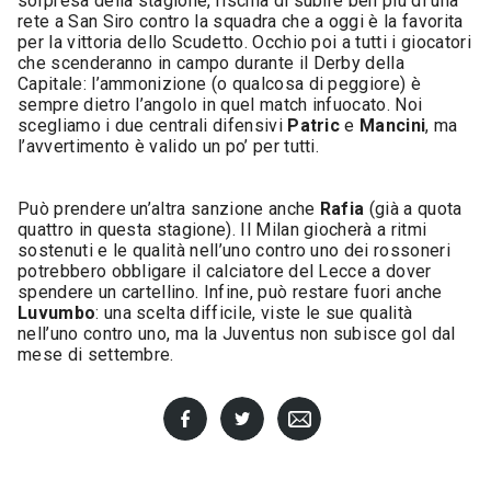
sorpresa della stagione, rischia di subire ben più di una
rete a San Siro contro la squadra che a oggi è la favorita
per la vittoria dello Scudetto. Occhio poi a tutti i giocatori
che scenderanno in campo durante il Derby della
Capitale: l’ammonizione (o qualcosa di peggiore) è
sempre dietro l’angolo in quel match infuocato. Noi
scegliamo i due centrali difensivi
Patric
e
Mancini
, ma
l’avvertimento è valido un po’ per tutti.
Può prendere un’altra sanzione anche
Rafia
(già a quota
quattro in questa stagione). Il Milan giocherà a ritmi
sostenuti e le qualità nell’uno contro uno dei rossoneri
potrebbero obbligare il calciatore del Lecce a dover
spendere un cartellino. Infine, può restare fuori anche
Luvumbo
: una scelta difficile, viste le sue qualità
nell’uno contro uno, ma la Juventus non subisce gol dal
mese di settembre.