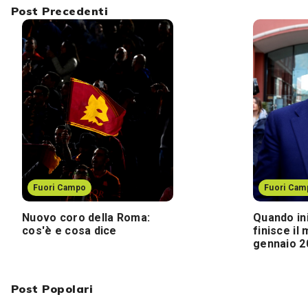
Post Precedenti
Fuori Campo
Fuori Cam
Nuovo coro della Roma:
Quando in
cos'è e cosa dice
finisce il
gennaio 2
Post Popolari