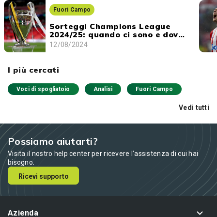
Fuori Campo
Sorteggi Champions League
2024/25: quando ci sono e dove
vederli
12/08/2024
I più cercati
Voci di spogliatoio
Analisi
Fuori Campo
Vedi tutti
Possiamo aiutarti?
Visita il nostro help center per ricevere l’assistenza di cui hai
bisogno.
Ricevi supporto
Azienda