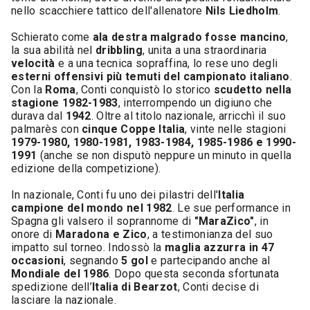
nello scacchiere tattico dell'allenatore
Nils Liedholm
.
Schierato come
ala destra malgrado fosse mancino
,
la sua abilità nel
dribbling
, unita a una straordinaria
velocità
e a una tecnica sopraffina, lo rese uno degli
esterni offensivi più temuti del campionato italiano
.
Con la
Roma
, Conti conquistò lo storico
scudetto nella
stagione 1982-1983
, interrompendo un digiuno che
durava dal
1942
. Oltre al titolo nazionale, arricchì il suo
palmarès con
cinque Coppe Italia
, vinte nelle stagioni
1979-1980, 1980-1981, 1983-1984, 1985-1986 e 1990-
1991
(anche se non disputò neppure un minuto in quella
edizione della competizione).
In nazionale, Conti fu uno dei pilastri dell'
Italia
campione del mondo nel 1982
. Le sue performance in
Spagna gli valsero il soprannome di
"MaraZico"
, in
onore di
Maradona e Zico
, a testimonianza del suo
impatto sul torneo. Indossò la
maglia azzurra in 47
occasioni
, segnando
5 gol
e partecipando anche al
Mondiale del 1986
. Dopo questa seconda sfortunata
spedizione dell’
Italia di Bearzot
, Conti decise di
lasciare la nazionale.