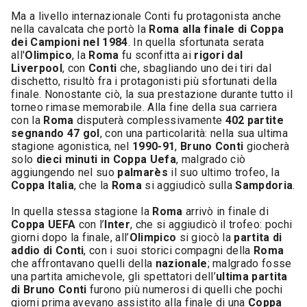
Ma a livello internazionale Conti fu protagonista anche
nella cavalcata che portò la
Roma alla finale di Coppa
dei Campioni nel 1984
. In quella sfortunata serata
all'
Olimpico
, la
Roma
fu sconfitta ai
rigori dal
Liverpool
, con
Conti
che, sbagliando uno dei tiri dal
dischetto, risultò fra i protagonisti più sfortunati della
finale. Nonostante ciò, la sua prestazione durante tutto il
torneo rimase memorabile. Alla fine della sua carriera
con la
Roma
disputerà complessivamente
402 partite
segnando 47 gol
, con una particolarità: nella sua ultima
stagione agonistica, nel
1990-91
,
Bruno Conti
giocherà
solo
dieci minuti in Coppa Uefa
, malgrado ciò
aggiungendo nel suo
palmarès
il suo ultimo trofeo, la
Coppa Italia
, che la
Roma
si aggiudicò sulla
Sampdoria
.
In quella stessa stagione la
Roma
arrivò in finale di
Coppa UEFA
con l’
Inter
, che si aggiudicò il trofeo: pochi
giorni dopo la finale, all’
Olimpico
si giocò la
partita di
addio di Conti
, con i suoi storici compagni della
Roma
che affrontavano quelli della
nazionale
; malgrado fosse
una partita amichevole, gli spettatori dell’
ultima partita
di Bruno Conti
furono più numerosi di quelli che pochi
giorni prima avevano assistito alla finale di una
Coppa