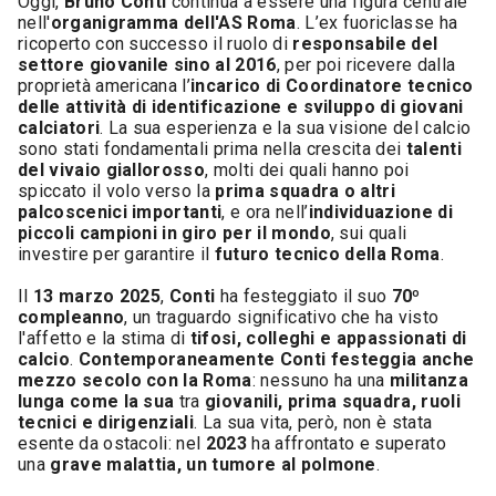
Oggi,
Bruno Conti
continua a essere una figura centrale
nell'
organigramma dell'AS Roma
. L’ex fuoriclasse ha
ricoperto con successo il ruolo di
responsabile del
settore giovanile sino al 2016
, per poi ricevere dalla
proprietà americana l’
incarico di Coordinatore tecnico
delle attività di identificazione e sviluppo di giovani
calciatori
. La sua esperienza e la sua visione del calcio
sono stati fondamentali prima nella crescita dei
talenti
del vivaio giallorosso
, molti dei quali hanno poi
spiccato il volo verso la
prima squadra o altri
palcoscenici importanti
, e ora nell’
individuazione di
piccoli campioni in giro per il mondo
, sui quali
investire per garantire il
futuro tecnico della Roma
.
Il
13 marzo 2025
,
Conti
ha festeggiato il suo
70º
compleanno
, un traguardo significativo che ha visto
l'affetto e la stima di
tifosi, colleghi e appassionati di
calcio
.
Contemporaneamente Conti festeggia anche
mezzo secolo con la Roma
: nessuno ha una
militanza
lunga come la sua
tra
giovanili, prima squadra, ruoli
tecnici e dirigenziali
. La sua vita, però, non è stata
esente da ostacoli: nel
2023
ha affrontato e superato
una
grave malattia, un tumore al polmone
.