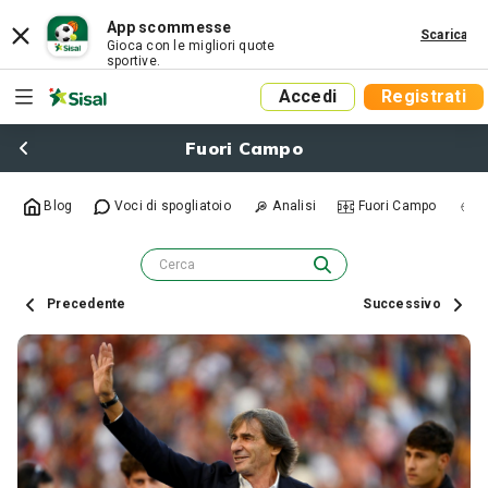
App scommesse
Scarica
Gioca con le migliori quote
sportive.
Accedi
Registrati
Fuori Campo
Blog
Voci di spogliatoio
Analisi
Fuori Campo
R
Precedente
Successivo