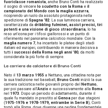
fuoriclasse romanista
, anche Bruno Conti ha realizzato
il sogno di vincere
lo scudetto con la Roma
e
il
campionato del Mondo con la maglia azzurra
,
ricoprendo un ruolo da assoluto protagonista nella
spedizione di
Spagna ’82
. La sua luminosa carriera,
caratterizzata da
dribbling fulminei, assist precisi, tiri
potenti e una visione di gioco straordinaria
, lo ha
reso un'icona per i tifosi giallorossi e un punto di
riferimento nel panorama calcistico mondiale. Con la
maglia numero 7
, ha incantato le platee degli stadi
italiani ed europei, contribuendo in maniera decisiva a
tutti
i successi della Roma negli anni '80
, da molti
considerata la più forte di sempre.
La carriera da calciatore di Bruno Conti
Nato il
13 marzo 1955
a Nettuno, una cittadina nota per
la sua tradizione nel baseball,
Bruno Conti
iniziò la sua
carriera calcistica nelle giovanili proprio del
Nettuno
,
per poi passare all'
Anzio
e successivamente alla
Roma
nel
1973
. Dopo un periodo di adattamento, durante il
quale fu mandato in prestito al
Genoa
per due stagioni
(
1975-1976 e 1978-1979, entrambe in Serie B
), Conti
tornò alla Roma, dove divenne una pedina fondamentale