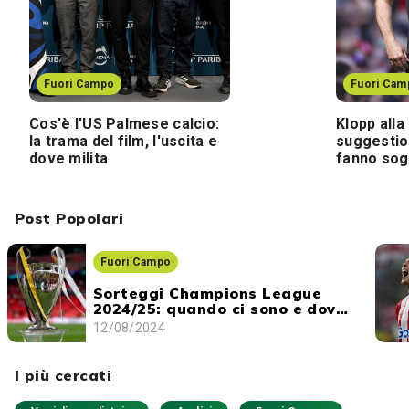
Fuori Campo
Fuori Cam
Cos'è l'US Palmese calcio:
Klopp alla
la trama del film, l'uscita e
suggestio
dove milita
fanno sogn
Post Popolari
Fuori Campo
Sorteggi Champions League
2024/25: quando ci sono e dove
vederli
12/08/2024
I più cercati