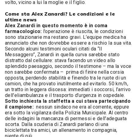
volto, vicino a lui la moglie e il figlio.
Come sta Alex Zanardi? Le condizioni e le
ultime news
Alex Zanardi in questo momento è in coma
farmacologico:
l’operazione è riuscita, le condizioni
sono stazionarie ma restano gravi. L’equipe medica ha
annunciato che non dovrebbe essere a rischio la sua vita.
Secondo alcuni testimoni oculari citati da “Il
Messaggero”, Zanardi in quella curva sarebbe stato
distratto dal cellulare: stava facendo un video allo
splendido paesaggio, secondo il testimone – ma la voce
non sarebbe confermata – prima di finire nella corsia
opposta, perdendo stabilità e finendo tra le ruote di un
camion, che ha provato inutilmente ad evitarlo. 50 km/h,
un tratto in leggera discesa: immediati i soccorsi, l’arrivo
dell’eliambulanza e il trasporto d’urgenza in ospedale.
Sotto inchiesta la staffetta a cui stava partecipando
il campione:
nessun sindaco ne era al corrente, eppure
era sotto la vigilanza della Polizia Municipale. Al centro
delle indagini la mancanza di permessi e dell’adeguata
scorta. Dalla scuderia di Zanardi parlano di una
biciclettata tra amici, un allenamento in compagnia,
niente di più.