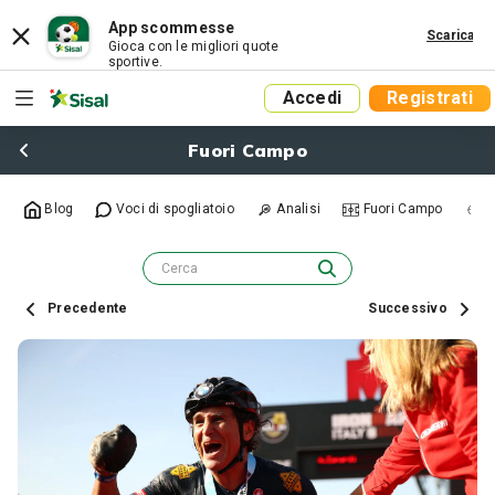
App scommesse
Scarica
Gioca con le migliori quote
sportive.
Accedi
Registrati
Fuori Campo
Blog
Voci di spogliatoio
Analisi
Fuori Campo
R
Precedente
Successivo