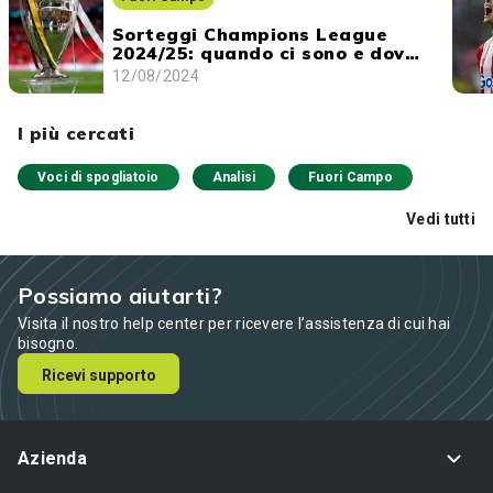
Sorteggi Champions League
2024/25: quando ci sono e dove
vederli
12/08/2024
I più cercati
Voci di spogliatoio
Analisi
Fuori Campo
Vedi tutti
Possiamo aiutarti?
Visita il nostro help center per ricevere l’assistenza di cui hai
bisogno.
Ricevi supporto
Azienda