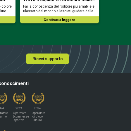
e colore
Fai la conoscenza del roditore più amabile e
Accendi i cande
nline…
rilassato del mondo e lasciati guidare dalla…
piccone e prepa
Continua a leggere
Co
Ricevi supporto
conoscimenti
024
2024
2024
ratore
Operatore
Operatore
'anno
Scommesse
di gioco
sportive
sicuro