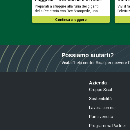
oni dei faraoni
Preparati a sfuggire alla furia dei giganti
Vivi il 
zze con Bill &…
della Preistoria con Rex Stampede, una…
l’elett
ere
Continua a leggere
Possiamo aiutarti?
Visita l’help center Sisal per ricevere 
Azienda
Gruppo Sisal
Sostenibilità
Lavora con noi
Punti vendita
Programma Partner