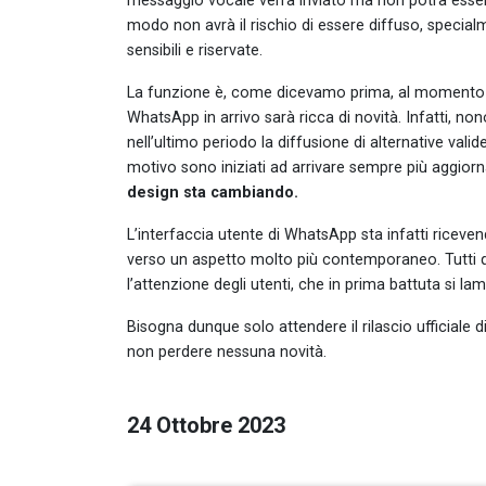
messaggio vocale verrà inviato ma non potrà essere
modo non avrà il rischio di essere diffuso, specia
sensibili e riservate.
La funzione è, come dicevamo prima, al momento fru
WhatsApp in arrivo sarà ricca di novità. Infatti, n
nell’ultimo periodo la diffusione di alternative vali
motivo sono iniziati ad arrivare sempre più aggior
design sta cambiando.
L’interfaccia utente di WhatsApp sta infatti ricev
verso un aspetto molto più contemporaneo. Tutti 
l’attenzione degli utenti, che in prima battuta si l
Bisogna dunque solo attendere il rilascio ufficiale 
non perdere nessuna novità.
24 Ottobre 2023