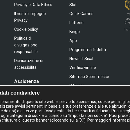
Privacy e Data Ethics
Slot
Il nostro impegno
Quick Games
2
Mod
Privacy
Lotterie
Dive
Cookie policy
Inc
Bingo
Politica di
App
divulgazione
Programma fedeltà
responsabile
News di Sisal
Dichiarazione di
accessibilità
Verifica vincite
Sitemap Scommesse
Assistenza
Sitemap
FAQ
 dati condividere
Sitemap Giochi Slot
Contatti
nzionamento di questo sito web e, previo tuo consenso, cookie per miglior
lizzare avvisi pertinenti in base alle tue preferenze e alle tue abitudini 
a noi) o di terze parti (cioè gestiti da terze parti di fiducia). Puoi sceg
IL GIOCO È VIETATO AI MINORI
 ogni categoria di cookie cliccando su "Impostazioni cookie". Puoi proce
E PUÒ CAUSARE DIPENDENZA PATOLOGIC
la chiusura di questo banner (cliccando sulla “X”). Per maggiori informazi
l Italia S.p.A. - Via Ugo Bassi 6, 20159 Milano - P.I. 02433760135 - Conc. GAD: 
Questo sito e le piattaforme di gioco utilizzano
cookies