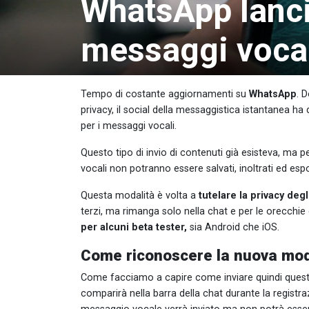
WhatsApp lanci
messaggi vocal
Tempo di costante aggiornamenti su
WhatsApp
. 
privacy, il social della messaggistica istantanea ha
per i messaggi vocali.
Questo tipo di invio di contenuti già esisteva, ma p
vocali non potranno essere salvati, inoltrati ed espo
Questa modalità è volta a
tutelare la privacy degl
terzi, ma rimanga solo nella chat e per le orecchie 
per alcuni beta tester,
sia Android che iOS.
Come riconoscere la nuova mod
Come facciamo a capire come inviare quindi ques
comparirà nella barra della chat durante la registr