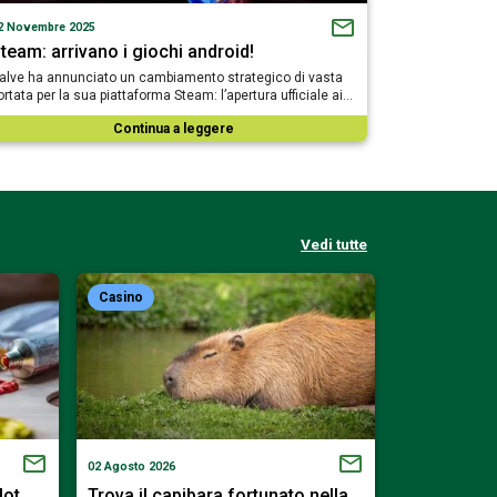
2 Novembre 2025
team: arrivano i giochi android!
alve ha annunciato un cambiamento strategico di vasta
ortata per la sua piattaforma Steam: l’apertura ufficiale ai…
Continua a leggere
Vedi tutte
Casino
Casino
02 Agosto 2026
01 Agosto 2026
slot…
Trova il capibara fortunato nella…
Scendi nell