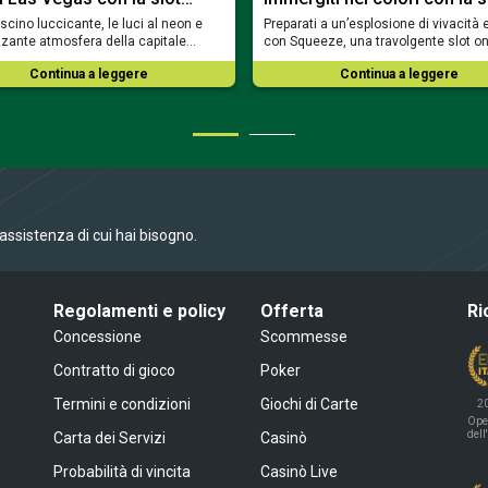
fascino luccicante, le luci al neon e
Preparati a un’esplosione di vivacità 
rizzante atmosfera della capitale…
con Squeeze, una travolgente slot o
Continua a leggere
Continua a leggere
l’assistenza di cui hai bisogno.
Regolamenti e policy
Offerta
Ri
Concessione
Scommesse
Contratto di gioco
Poker
Termini e condizioni
Giochi di Carte
2
Ope
dell
Carta dei Servizi
Casinò
Probabilità di vincita
Casinò Live