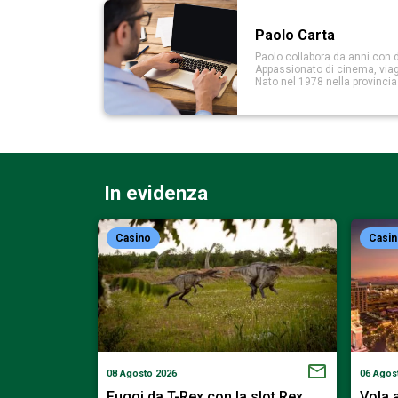
Paolo Carta
Paolo collabora da anni con d
Appassionato di cinema, viaggi
Nato nel 1978 nella provinci
In evidenza
Casino
Casi
08 Agosto 2026
06 Agos
on la slot…
Fuggi da T-Rex con la slot Rex…
Vola 