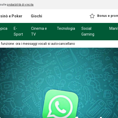
 sulle
probabilità di vincita
sinò e Poker
Giochi
Bonus e pro
ppica
E-
Cinema e
Tecnologia
Social
Mani
Sport
TV
Gaming
funzione: ora i messaggi vocali si auto-cancellano