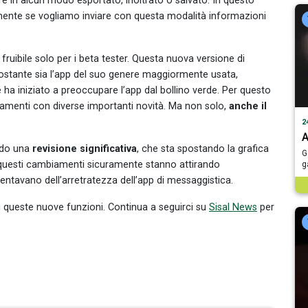
 in alcun modo esportato, inoltrato o salvato. In questo
lmente se vogliamo inviare con questa modalità informazioni
ibile solo per i beta tester. Questa nuova versione di
onostante sia l’app del suo genere maggiormente usata,
de ha iniziato a preoccupare l’app dal bollino verde. Per questo
namenti con diverse importanti novità. Ma non solo,
anche il
2
A
endo una
revisione significativa
, che sta spostando la grafica
G
questi cambiamenti sicuramente stanno attirando
g
amentavano dell’arretratezza dell’app di messaggistica.
di queste nuove funzioni. Continua a seguirci su
Sisal News
per