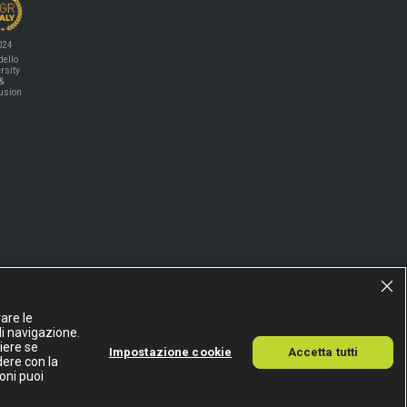
024
ello
rsity
&
lusion
are le
di navigazione.
liere se
Impostazione cookie
Accetta tutti
dere con la
A
oni puoi
15155