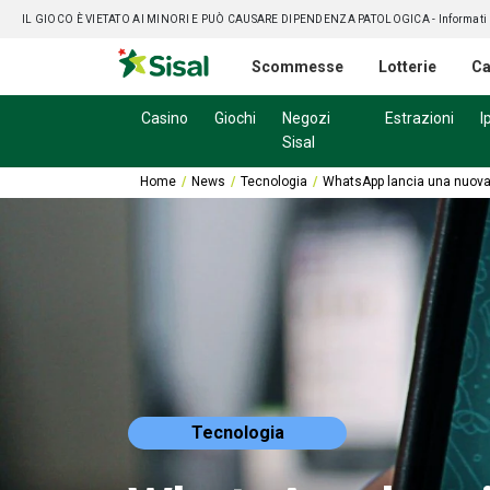
IL GIOCO È VIETATO AI MINORI E PUÒ CAUSARE DIPENDENZA PATOLOGICA
- Informati
Scommesse
Lotterie
Ca
Casino
Giochi
Negozi
Estrazioni
I
Sisal
Home
News
Tecnologia
WhatsApp lancia una nuova 
Tecnologia