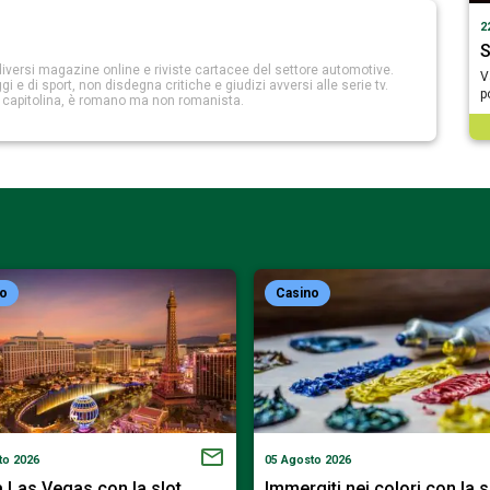
2
S
iversi magazine online e riviste cartacee del settore automotive.
V
 e di sport, non disdegna critiche e giudizi avversi alle serie tv.
p
a capitolina, è romano ma non romanista.
no
Casino
to 2026
05 Agosto 2026
a Las Vegas con la slot…
Immergiti nei colori con la 