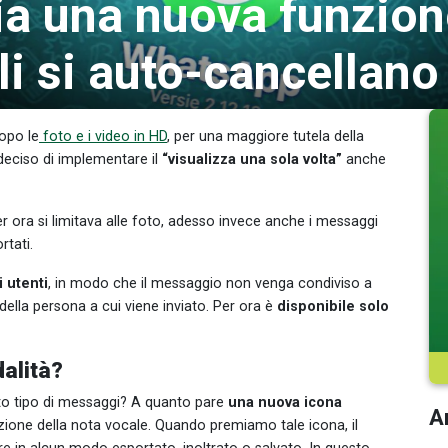
a una nuova funzione
i si auto-cancellano
Dopo le
foto e i video in HD
, per una maggiore tutela della
 deciso di implementare il
“visualizza una sola volta”
anche
er ora si limitava alle foto, adesso invece anche i messaggi
rtati.
i utenti
, in modo che il messaggio non venga condiviso a
della persona a cui viene inviato. Per ora è
disponibile solo
alità?
to tipo di messaggi? A quanto pare
una nuova icona
Ar
azione della nota vocale. Quando premiamo tale icona, il