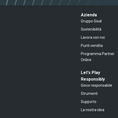
Azienda
Gruppo Sisal
Sostenibilità
Lavora con noi
Punti vendita
Programma Partner
Online
Let's Play
Responsibly
Gioco responsabile
Strumenti
Supporto
La nostra idea