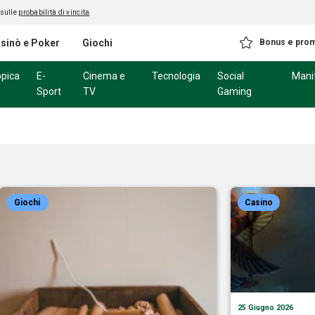
 sulle
probabilità di vincita
sinò e Poker
Giochi
Bonus e pro
ppica
E-
Cinema e
Tecnologia
Social
Mani
Sport
TV
Gaming
Giochi
Casino
25 Giugno 2026