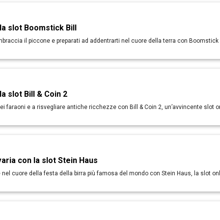
la slot Boomstick Bill
mbraccia il piccone e preparati ad addentrarti nel cuore della terra con Boomstick 
a slot Bill & Coin 2
ei faraoni e a risvegliare antiche ricchezze con Bill & Coin 2, un’avvincente slot o
varia con la slot Stein Haus
re nel cuore della festa della birra più famosa del mondo con Stein Haus, la slot o