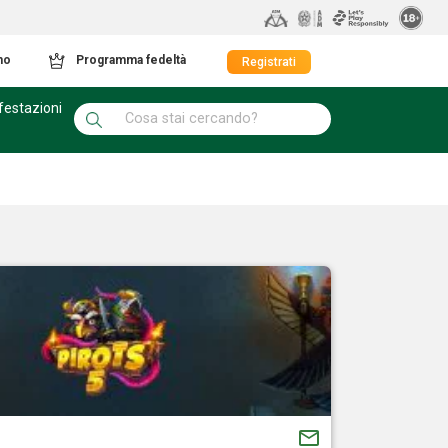
mo
Programma fedeltà
Registrati
festazioni