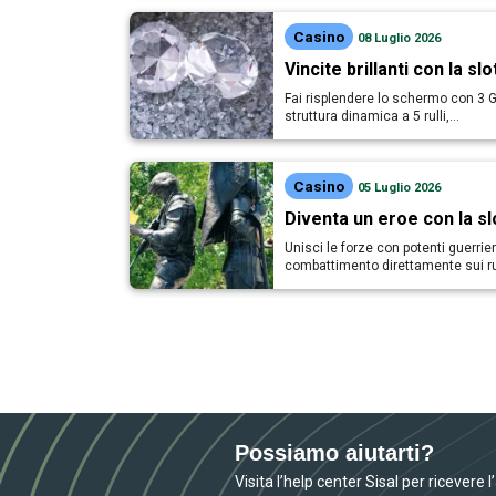
Casino
08 Luglio 2026
Vincite brillanti con la sl
Fai risplendere lo schermo con 3 G
struttura dinamica a 5 rulli,...
Casino
05 Luglio 2026
Diventa un eroe con la sl
Unisci le forze con potenti guerrier
combattimento direttamente sui ru
Possiamo aiutarti?
Visita l’help center Sisal per ricevere 