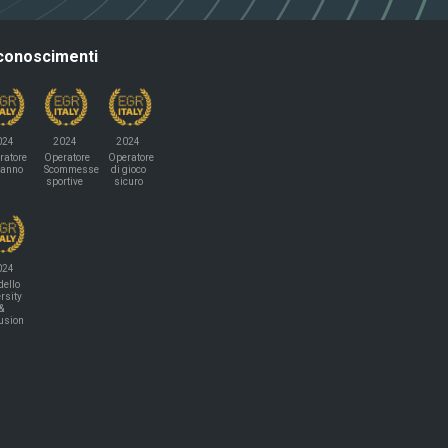
conoscimenti
024
2024
2024
ratore
Operatore
Operatore
'anno
Scommesse
di gioco
sportive
sicuro
024
ello
rsity
&
lusion