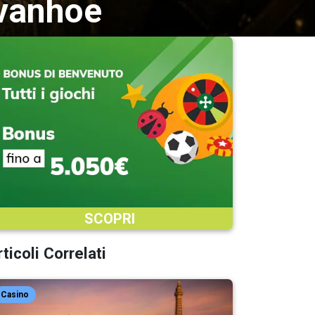
Ivanhoe
SCOPRI
ticoli Correlati
Casino