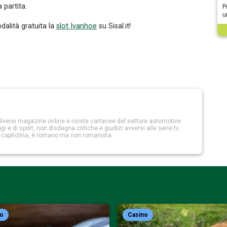
 partita.
P
u
dalità gratuita la
slot Ivanhoe
su Sisal.it!
iversi magazine online e riviste cartacee del settore automotive.
 e di sport, non disdegna critiche e giudizi avversi alle serie tv.
a capitolina, è romano ma non romanista.
no
Casino