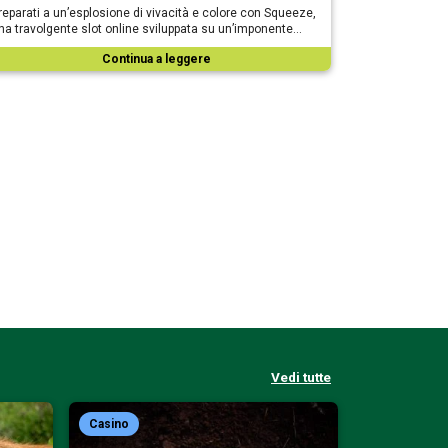
reparati a un’esplosione di vivacità e colore con Squeeze,
na travolgente slot online sviluppata su un’imponente…
Continua a leggere
Vedi tutte
Casino
Casino