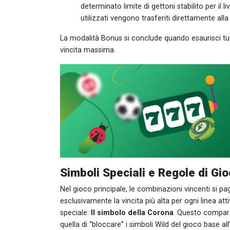
determinato limite di gettoni stabilito per il li
utilizzati vengono trasferiti direttamente all
La modalità Bonus si conclude quando esaurisci tutt
vincita massima.
Simboli Speciali e Regole di Gi
Nel gioco principale, le combinazioni vincenti si 
esclusivamente la vincita più alta per ogni linea at
speciale:
Il simbolo della Corona
. Questo compar
quella di “bloccare” i simboli Wild del gioco base al