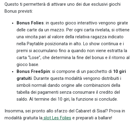
Questo ti permetterà di attivare uno dei due esclusivi giochi
Bonus previsti:
Bonus Folies
: in questo gioco interattivo vengono girate
delle carte da un mazzo. Per ogni carta rivelata, si ottiene
una vincita pari al valore della relativa ragazza indicato
nella Paytable posizionata in alto. Lo show continua e i
premi si accumulano fino a quando non viene estratta la
carta “Lose”, che determina la fine del bonus e il ritorno al
gioco base.
Bonus FreeSpin
: si compone di un pacchetto di
10 giri
gratuiti
. Durante questa modalità vengono distribuiti i
simboli normali dando origine alle combinazioni della
tabella dei pagamenti senza consumare il credito del
saldo. Al termine dei 10 giri, la funzione si conclude.
Insomma, sei pronto allo sfarzo del Cabaret di Sisal? Prova in
modalità gratuita la
slot Les Folies
e preparati a ballare!