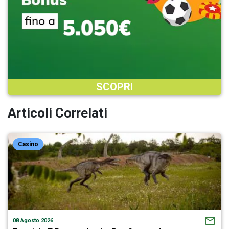
SCOPRI
Articoli Correlati
Casino
08 Agosto 2026