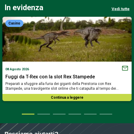
In evidenza
Vedi tutte
Casino
08 Agosto 2026
Fuggi da T-Rex con la slot Rex Stampede
Preparati a sfuggire alla furia dei giganti della Preistoria con Rex
Stampede, una travolgente slot online che ti catapulta al tempo dei…
Continua a leggere