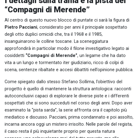
I dettagli sulla trama e la pista dei
“Compagni di Merende”
Al centro di questo nuovo blocco di puntate ci sarà la figura di
Pietro Pacciani
, considerato per anni il principale sospettato
degli otto duplici omicidi che, tra il 1968 e il 1985,
insanguinarono le colline toscane. La sceneggiatura
approfondirà in particolar modo il filone investigativo legato ai
cosiddetti
“Compagni di Merende”
, un legame che ha dato
vita a un lungo e tormentato iter giudiziario, ricco di colpi di
scena, sentenze ribaltate e accesi dibattiti nell’opinione pubblica.
Come spiegato dallo stesso Stefano Sollima, l’obiettivo del
progetto è quello di mantenere la struttura antologica: racconti
autoconclusivi capaci di esplorare le diverse piste e i differenti
sospettati che si sono succeduti nel corso degli anni. Dopo aver
esaminato la “pista sarda”, la serie affronta ora il capitolo più
mediatico e discusso. Pacciani, prima condannato e poi assolto,
incarna ancora oggi un mistero irrisolto. Nelle parole del regista,
il caso resta il più inquietante proprio per questa natura