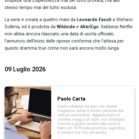
sospesa: una colpevolezza mai del tutto provata, ma allo
stesso tempo mai del tutto esclusa.
La serie è creata a quattro mani da
Leonardo Fasoli
e Stefano
Sollima, ed è prodotta da
Wildside
e
AlterEgo
. Sebbene Netflix
non abbia ancora rilasciato una data di uscita ufficiale,
l’annuncio dell’inizio delle riprese conferma che l’attesa per
questo dramma true crime non sarà ancora molto lunga.
09 Luglio 2026
Paolo Carta
Paolo collabora da anni con diversi
magazine online e riviste cartacee del
settore automotive. Appassionato di
cinema, viaggi e di sport, non disdegna
critiche e giudizi avversi alle serie tv.
Nato nel 1978 nella provincia capitolina,
è romano ma non romanista.