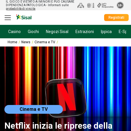
IL GIOCO È VIETATO AI MINORI E PUÒ CAUSARE
DIPENDENZA PATOLOGICA
- Informati sulle
probabilità di vincita
Registrati
Casino
Giochi
Negozi Sisal
Estrazioni
Ippica
E-Spor
Home
News
Cinema e TV
Netflix inizia le riprese della nuova miniserie
Cinema e TV
Netflix inizia le riprese della