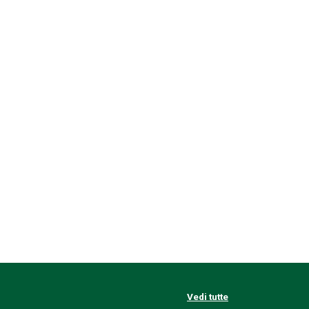
Vedi tutte