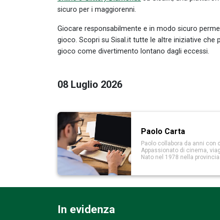
sicuro per i maggiorenni.
Giocare responsabilmente e in modo sicuro permet
gioco. Scopri su Sisal.it tutte le altre iniziative ch
gioco come divertimento lontano dagli eccessi.
08 Luglio 2026
Paolo Carta
Paolo collabora da anni con d
Appassionato di cinema, viaggi
Nato nel 1978 nella provinci
In evidenza