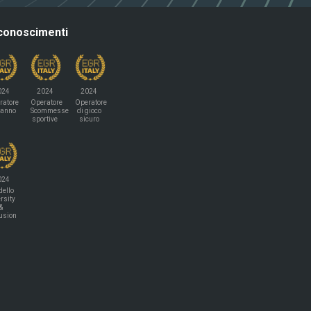
conoscimenti
024
2024
2024
ratore
Operatore
Operatore
'anno
Scommesse
di gioco
sportive
sicuro
024
ello
rsity
&
lusion