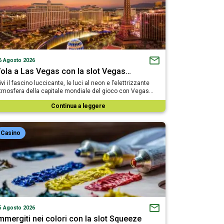
6 Agosto 2026
ola a Las Vegas con la slot Vegas…
ivi il fascino luccicante, le luci al neon e l’elettrizzante
tmosfera della capitale mondiale del gioco con Vegas…
Continua a leggere
Casino
5 Agosto 2026
mmergiti nei colori con la slot Squeeze