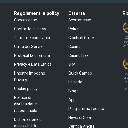
Regolamenti e policy
Offerta
Ri
Concessione
Scommesse
Contratto di gioco
Poker
Termini e condizioni
Giochi di Carte
2
Ope
dell
Carta dei Servizi
Casinò
Probabilità di vincita
Casinò Live
Privacy e Data Ethics
Slot
Il nostro impegno
Quick Games
2
Mod
Privacy
Lotterie
Dive
Cookie policy
Inc
Bingo
Politica di
App
divulgazione
Programma fedeltà
responsabile
News di Sisal
Dichiarazione di
accessibilità
Verifica vincite