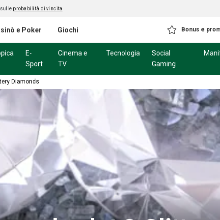
 sulle
probabilità di vincita
sinò e Poker
Giochi
Bonus e pro
ppica
E-
Cinema e
Tecnologia
Social
Mani
Sport
TV
Gaming
littery Diamonds