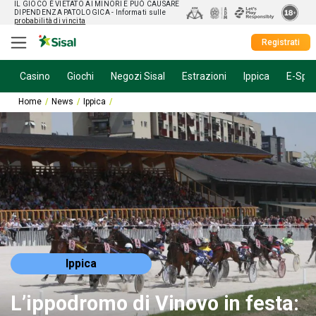
IL GIOCO È VIETATO AI MINORI E PUÒ CAUSARE
DIPENDENZA PATOLOGICA
- Informati sulle
probabilità di vincita
Registrati
Casino
Giochi
Negozi Sisal
Estrazioni
Ippica
E-Spor
Home
News
Ippica
L’ippodromo di Vinovo in festa: dopo il Costa Azzurra 
Ippica
L’ippodromo di Vinovo in festa: