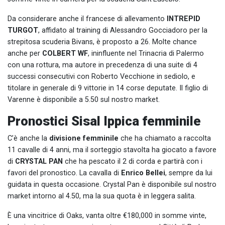
Da considerare anche il francese di allevamento
INTREPID
TURGOT
, affidato al training di Alessandro Gocciadoro per la
strepitosa scuderia Bivans, è proposto a 26. Molte chance
anche per
COLBERT WF
, ininfluente nel Trinacria di Palermo
con una rottura, ma autore in precedenza di una suite di 4
successi consecutivi con Roberto Vecchione in sediolo, e
titolare in generale di 9 vittorie in 14 corse deputate. Il figlio di
Varenne è disponibile a 5.50 sul nostro market.
Pronostici Sisal Ippica femminile
C’è anche la
divisione femminile
che ha chiamato a raccolta
11 cavalle di 4 anni, ma il sorteggio stavolta ha giocato a favore
di
CRYSTAL PAN
che ha pescato il 2 di corda e partirà con i
favori del pronostico. La cavalla di
Enrico Bellei
, sempre da lui
guidata in questa occasione. Crystal Pan è disponibile sul nostro
market intorno al 4.50, ma la sua quota è in leggera salita.
È una vincitrice di Oaks, vanta oltre €180,000 in somme vinte,