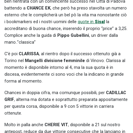
ben rientrata con un convincente successo nel Città di Padova
battendo a
CHANCE EK
, che però ha preso stavolta un numero
esterno che le complicherà un bel pò la vita ma nonostante ciò
i bookmarkers ed i nostri uomini delle
quote in
Sisal
la
accreditano di buona chance, inserendo il proprio “price” a 3,25.
Complice anche la guida di
Pippo Gubellini
, un driver dalla
mano..”classica”
C’è poi
CLARISSA
, al rientro dopo il successo ottenuto già a
Torino nel
Mangelli divisione femminile
di Vinovo. Clarissa al
momento è disponibile intorno al 4, ma la sua quota è in
discesa, evidentemente ci sono voci che la indicano in grande
forma al momento.
Chances in doppia cifra, ma comunque possibili, per
CADILLAC
GRIF
, alterna ma dotata e soprattutto preparata appositamente
per questa corsa, disponibile a 9 con 5 vittorie in carriera
ottenute.
Molto in palla anche
CHERIE VIT
, disponibile a 21 sul nostro
antepost, reduce da due vittorie consecutive che la lanciano in