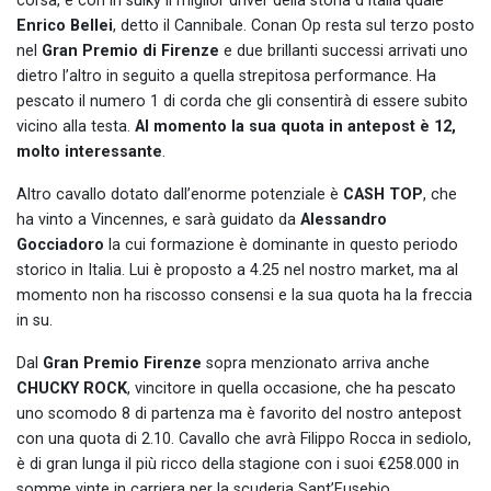
corsa, e con in sulky il miglior driver della storia d’Italia quale
Enrico Bellei
, detto il Cannibale. Conan Op resta sul terzo posto
nel
Gran Premio di Firenze
e due brillanti successi arrivati uno
dietro l’altro in seguito a quella strepitosa performance. Ha
pescato il numero 1 di corda che gli consentirà di essere subito
vicino alla testa.
Al momento la sua quota in antepost è 12,
molto interessante
.
Altro cavallo dotato dall’enorme potenziale è
CASH TOP
, che
ha vinto a Vincennes, e sarà guidato da
Alessandro
Gocciadoro
la cui formazione è dominante in questo periodo
storico in Italia. Lui è proposto a 4.25 nel nostro market, ma al
momento non ha riscosso consensi e la sua quota ha la freccia
in su.
Dal
Gran Premio Firenze
sopra menzionato arriva anche
CHUCKY ROCK
, vincitore in quella occasione, che ha pescato
uno scomodo 8 di partenza ma è favorito del nostro antepost
con una quota di 2.10. Cavallo che avrà Filippo Rocca in sediolo,
è di gran lunga il più ricco della stagione con i suoi €258.000 in
somme vinte in carriera per la scuderia Sant’Eusebio.