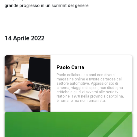
grande progresso in un summit del genere.
14 Aprile 2022
Paolo Carta
Paolo collabora da anni con diversi
magazine online e riviste cartacee del
settore automotive. Appassionato di
cinema, viaggi e di sport, non disdegna
critiche e giudizi avversi alle serie tv.
Nato nel 1978 nella provincia capitolina,
è romano ma non romanista.