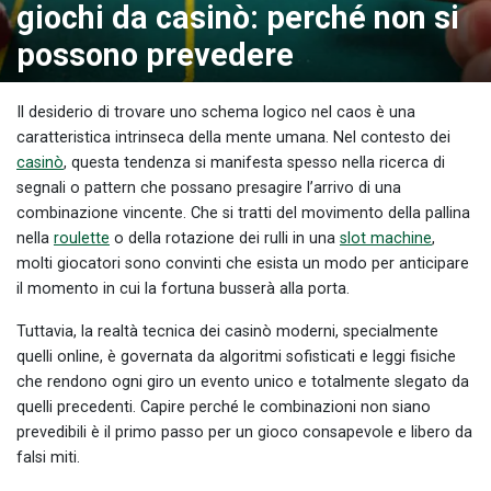
giochi da casinò: perché non si
possono prevedere
Il desiderio di trovare uno schema logico nel caos è una
caratteristica intrinseca della mente umana. Nel contesto dei
casinò
, questa tendenza si manifesta spesso nella ricerca di
segnali o pattern che possano presagire l’arrivo di una
combinazione vincente. Che si tratti del movimento della pallina
nella
roulette
o della rotazione dei rulli in una
slot machine
,
molti giocatori sono convinti che esista un modo per anticipare
il momento in cui la fortuna busserà alla porta.
Tuttavia, la realtà tecnica dei casinò moderni, specialmente
quelli online, è governata da algoritmi sofisticati e leggi fisiche
che rendono ogni giro un evento unico e totalmente slegato da
quelli precedenti. Capire perché le combinazioni non siano
prevedibili è il primo passo per un gioco consapevole e libero da
falsi miti.