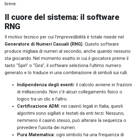
breve.
Il cuore del sistema: il software
RNG
Il motivo tecnico per cui l’imprevedibilità è totale risiede nel
Generatore di Numeri Casuali (RNG)
. Questo software
produce migliaia di numeri al secondo, anche quando nessuno
sta giocando. Nel momento esatto in cui il giocatore preme il
tasto “Spin” o “Gira”, il software seleziona l’ultimo numero
generato e lo traduce in una combinazione di simboli sui rulli.
Indipendenza degli eventi:
il calcolo avviene in frazioni
di millisecondo. Non c’è alcun collegamento fisico o
logico tra un clic e l’altro.
Certificazione ADM:
nei casinò legali in Italia, questi
algoritmi sono sigillati e testati da enti terzi. Nessuno,
nemmeno il casinò stesso, può alterare la sequenza o
prevedere l’uscita dei numeri.
Pura Matematica:
ogni simbolo ha una frequenza di