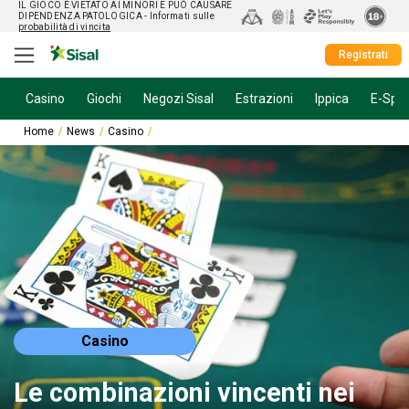
IL GIOCO È VIETATO AI MINORI E PUÒ CAUSARE
DIPENDENZA PATOLOGICA
- Informati sulle
probabilità di vincita
Registrati
Casino
Giochi
Negozi Sisal
Estrazioni
Ippica
E-Spor
Home
News
Casino
Le combinazioni vincenti nei giochi da casinò: p
Casino
Le combinazioni vincenti nei