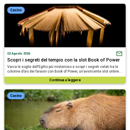
Casino
02 Agosto 2026
Scopri i segreti del tempio con la slot Book of Power
Varca le soglie dell’Egitto più misterioso e scopri i segreti celati tra le
colonne d’oro dei faraoni con Book of Power, un’avvincente slot online…
Continua a leggere
Casino