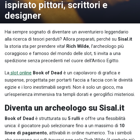
ispirato pittori, scrittori e
designer
Hai sempre sognato di diventare un avventuriero leggendario
alla ricerca di tesori perduti? Allora preparati, perché su
Sisal.it
la storia sta per prendere vita!
Rich Wilde
, l’archeologo più
coraggioso e famoso del mondo delle slot, ti invita a una
spedizione senza precedenti nel cuore dell’Antico Egitto.
La
slot online
Book of Dead
è un capolavoro di grafica e
suspense, progettata per portarti faccia a faccia con le divinità
egizie e i loro inestimabili segreti. Non è solo un gioco, ma
un’esperienza immersiva tra templi dorati e geroglifici misteriosi.
Diventa un archeologo su Sisal.it
Book of Dead
è strutturata su
5 rulli
e offre una flessibilità
unica: il giocatore può selezionare fino a un massimo di
10
linee di pagamento
, attivabili in ordine numerico. Tra i simboli