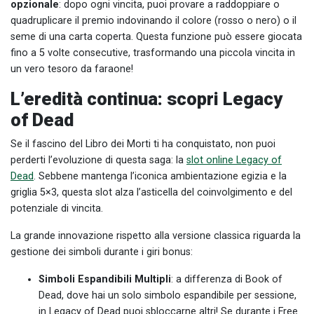
opzionale
: dopo ogni vincita, puoi provare a raddoppiare o
quadruplicare il premio indovinando il colore (rosso o nero) o il
seme di una carta coperta. Questa funzione può essere giocata
fino a 5 volte consecutive, trasformando una piccola vincita in
un vero tesoro da faraone!
L’eredità continua: scopri Legacy
of Dead
Se il fascino del Libro dei Morti ti ha conquistato, non puoi
perderti l’evoluzione di questa saga: la
slot online Legacy of
Dead
. Sebbene mantenga l’iconica ambientazione egizia e la
griglia 5×3, questa slot alza l’asticella del coinvolgimento e del
potenziale di vincita.
La grande innovazione rispetto alla versione classica riguarda la
gestione dei simboli durante i giri bonus:
Simboli Espandibili Multipli
: a differenza di Book of
Dead, dove hai un solo simbolo espandibile per sessione,
in Legacy of Dead puoi sbloccarne altri! Se durante i Free