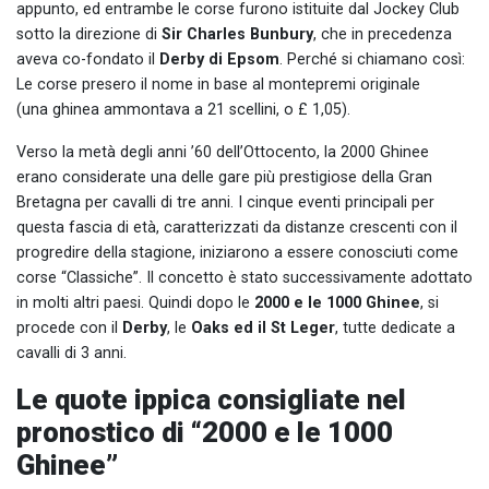
appunto, ed entrambe le corse furono istituite dal Jockey Club
sotto la direzione di
Sir Charles Bunbury
, che in precedenza
aveva co-fondato il
Derby di Epsom
. Perché si chiamano così:
Le corse presero il nome in base al montepremi originale
(una ghinea ammontava a 21 scellini, o £ 1,05).
Verso la metà degli anni ’60 dell’Ottocento, la 2000 Ghinee
erano considerate una delle gare più prestigiose della Gran
Bretagna per cavalli di tre anni. I cinque eventi principali per
questa fascia di età, caratterizzati da distanze crescenti con il
progredire della stagione, iniziarono a essere conosciuti come
corse “Classiche”. Il concetto è stato successivamente adottato
in molti altri paesi. Quindi dopo le
2000 e le 1000 Ghinee
, si
procede con il
Derby
, le
Oaks ed il St Leger
, tutte dedicate a
cavalli di 3 anni.
Le quote ippica consigliate nel
pronostico di “2000 e le 1000
Ghinee”