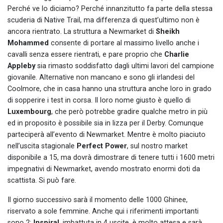
Perché ve lo diciamo? Perché innanzitutto fa parte della stessa
scuderia di Native Trail, ma differenza di quest’ultimo non è
ancora rientrato. La struttura a Newmarket di
Sheikh
Mohammed
consente di portare al massimo livello anche i
cavalli senza essere rientrati, e pare proprio che
Charlie
Appleby
sia rimasto soddisfatto dagli ultimi lavori del campione
giovanile. Alternative non mancano e sono gli irlandesi del
Coolmore, che in casa hanno una struttura anche loro in grado
di sopperire i test in corsa. Il loro nome giusto è quello di
Luxembourg
, che però potrebbe gradire qualche metro in più
ed in proposito è possibile sia in lizza per il Derby. Comunque
parteciperà all’evento di Newmarket. Mentre è molto piaciuto
nell’uscita stagionale
Perfect Power
, sul nostro market
disponibile a 15, ma dovrà dimostrare di tenere tutti i 1600 metri
impegnativi di Newmarket, avendo mostrato enormi doti da
scattista. Si può fare.
Il giorno successivo sarà il momento delle 1000 Ghinee,
riservato a sole femmine. Anche qui i riferimenti importanti
sono 2:
Inspiral
, imbattuta in 4 uscite, è molto attesa e sarà