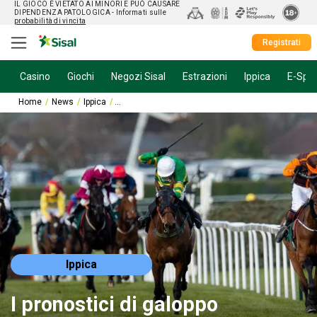
IL GIOCO È VIETATO AI MINORI E PUÒ CAUSARE
DIPENDENZA PATOLOGICA
- Informati sulle
probabilità di vincita
Registrati
Casino
Giochi
Negozi Sisal
Estrazioni
Ippica
E-Spor
Home
News
Ippica
I pronostici di galoppo Newmarket di sabato 30 apr
Ippica
I pronostici di galoppo