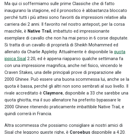
Ma qui ci soffermiamo sulle prime Classiche che di fatto
inaugurano la stagione, ed il pronostico è abbastanza bloccato
perché tutti i più attesi sono favoriti da impressioni relative alla
carriera dei 2 anni. Il favorito nel nostro antepost, per la corsa
maschile, è
Native Trail
, imbattuto ed impressionante
esemplare di cavallo che non ha mai perso in 6 corse disputate.
Si tratta di un cavallo di proprietà di Sheikh Mohammed ed
allenato da Charlie Appleby. Attualmente è disponibile la
quota
ippica Sisal
2.20, ed è appena riapparso qualche settimana fa
con una impressione magnifica, anche nel fisico, vincendo le
Craven Stakes, una delle principali prove di preparazione alle
2000 Ghinee. Può essere una buona scommessa lui, anche se la
quota è bassa, perché gli altri non sono sembrati al suo livello. Il
rivale accreditato è
Claymore
, disponibile a 33 che sarebbe una
quota ghiotta, ma il suo allenatore ha preferito bypassare le
2000 Ghinee ritenendo praticamente imbattibile Native Trail, e
quindi correrà in Francia.
Altra scommessa che possiamo consigliare ai nostri amici di
Sisal che leggono queste righe, è
Coroebus
disponibile a 4.20.