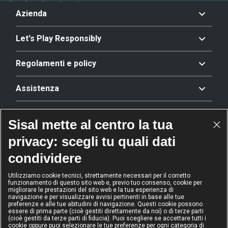
Azienda
Let's Play Responsibly
Regolamenti e policy
Assistenza
Offerta
Sisal mette al centro la tua
privacy: scegli tu quali dati
Riconoscimenti
condividere
Utilizziamo cookie tecnici, strettamente necessari per il corretto
funzionamento di questo sito web e, previo tuo consenso, cookie per
2024
2024
2024
2024
migliorare le prestazioni del sito web e la tua esperienza di
Operatore
Operatore
Operatore di
Modello
navigazione e per visualizzare avvisi pertinenti in base alle tue
dell'anno
Scommesse
gioco sicuro
Diversity &
preferenze e alle tue abitudini di navigazione. Questi cookie possono
sportive
Inclusion
essere di prima parte (cioè gestiti direttamente da noi) o di terze parti
(cioè gestiti da terze parti di fiducia). Puoi scegliere se accettare tutti i
cookie oppure puoi selezionare le tue preferenze per ogni categoria di