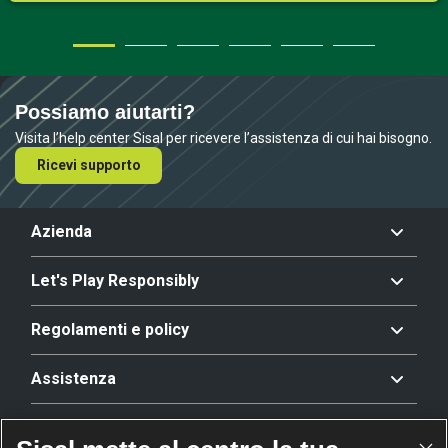
Possiamo aiutarti?
Visita l’help center Sisal per ricevere l’assistenza di cui hai bisogno.
Ricevi supporto
Azienda
Let's Play Responsibly
Regolamenti e policy
Assistenza
Offerta