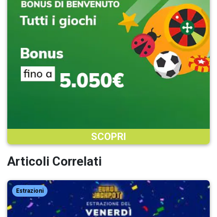
SCOPRI
Articoli Correlati
Estrazioni