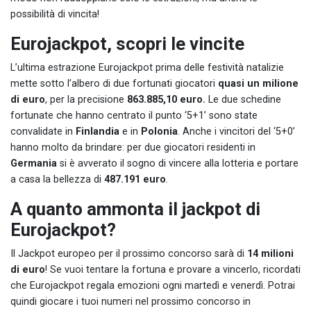
possibilità di vincita!
Eurojackpot, scopri le vincite
L’ultima estrazione Eurojackpot prima delle festività natalizie
mette sotto l’albero di due fortunati giocatori
quasi un milione
di euro
, per la precisione
863.885,10 euro.
Le due schedine
fortunate che hanno centrato il punto ‘5+1’ sono state
convalidate in
Finlandia
e in
Polonia
. Anche i vincitori del ‘5+0’
hanno molto da brindare: per due giocatori residenti in
Germania
si è avverato il sogno di vincere alla lotteria e portare
a casa la bellezza di
487.191 euro
.
A quanto ammonta il jackpot di
Eurojackpot?
Il Jackpot europeo per il prossimo concorso sarà di
14 milioni
di euro
! Se vuoi tentare la fortuna e provare a vincerlo, ricordati
che Eurojackpot regala emozioni ogni martedì e venerdì. Potrai
quindi giocare i tuoi numeri nel prossimo concorso in