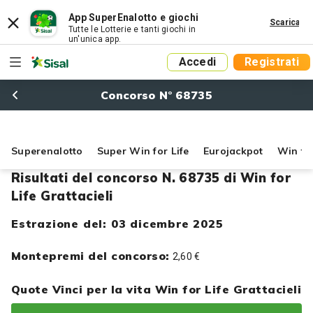
App SuperEnalotto e giochi
Scarica
Tutte le Lotterie e tanti giochi in
un'unica app.
Accedi
Registrati
Concorso N° 68735
Superenalotto
Super Win for Life
Eurojackpot
Win for
Risultati del concorso N. 68735 di Win for
Life Grattacieli
Estrazione del: 03 dicembre 2025
Montepremi del concorso:
2,60 €
Quote Vinci per la vita Win for Life Grattacieli