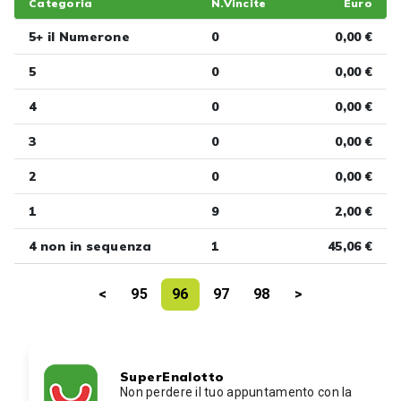
Categoria
N.Vincite
Euro
5+ il Numerone
0
0,00 €
5
0
0,00 €
4
0
0,00 €
3
0
0,00 €
2
0
0,00 €
1
9
2,00 €
4 non in sequenza
1
45,06 €
<
95
96
97
98
>
SuperEnalotto
Non perdere il tuo appuntamento con la