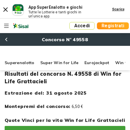
App SuperEnalotto e giochi
Scarica
Tutte le Lotterie e tanti giochi in
un'unica app.
Accedi
Registrati
Concorso N° 49558
Superenalotto
Super Win for Life
Eurojackpot
Win for
Risultati del concorso N. 49558 di Win for
Life Grattacieli
Estrazione del: 31 agosto 2025
Montepremi del concorso:
6,50 €
Quote Vinci per la vita Win for Life Grattacieli