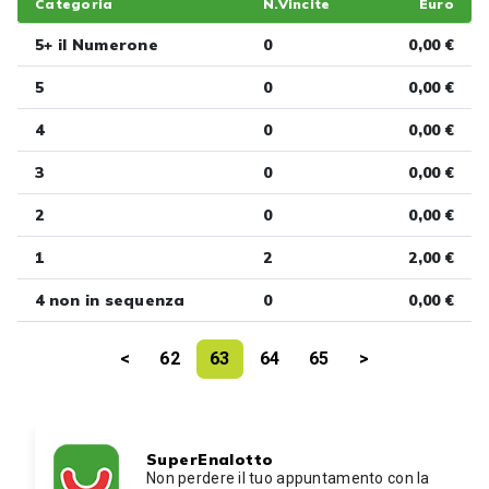
Categoria
N.Vincite
Euro
5+ il Numerone
0
0,00 €
5
0
0,00 €
4
0
0,00 €
3
0
0,00 €
2
0
0,00 €
1
2
2,00 €
4 non in sequenza
0
0,00 €
<
62
63
64
65
>
SuperEnalotto
Non perdere il tuo appuntamento con la