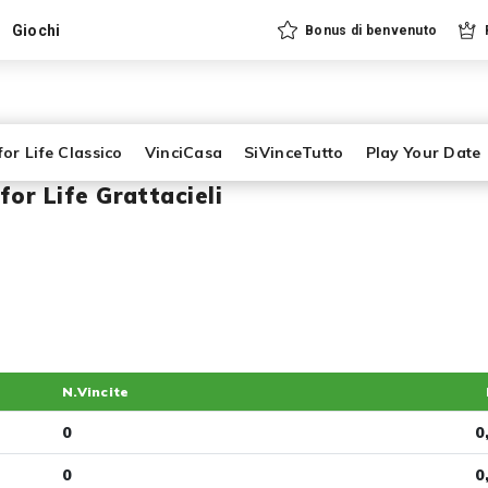
Giochi
Bonus di benvenuto
or Life Classico
VinciCasa
SiVinceTutto
Play Your Date
for Life Grattacieli
N.Vincite
0
0
0
0