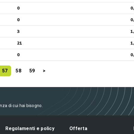
0
0
0
0
3
1
21
1
0
0
57
58
59
>
enza di cui hai bisogno.
Regolamenti e policy
Offerta