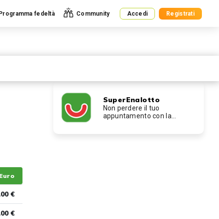
Programma fedeltà
Community
Accedi
Registrati
SuperEnalotto
Non perdere il tuo
appuntamento con la
fortuna
Euro
,00 €
,00 €