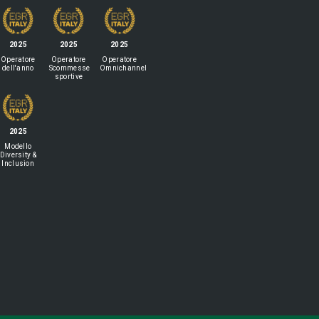
2025
2025
2025
Operatore
Operatore
Operatore
dell'anno
Scommesse
Omnichannel
sportive
2025
Modello
Diversity &
Inclusion