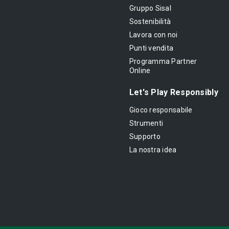
Gruppo Sisal
Sostenibilità
Lavora con noi
Punti vendita
Programma Partner
Online
Let's Play Responsibly
Gioco responsabile
Strumenti
Supporto
La nostra idea