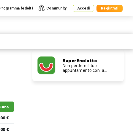
Programma fedeltà
Community
Accedi
Registrati
SuperEnalotto
Non perdere il tuo
appuntamento con la
fortuna
Euro
,00 €
,00 €