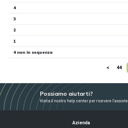
4
3
2
1
4 non in sequenza
<
44
Possiamo aiutarti?
Visita il nostro help center per ricevere l’assist
Azienda