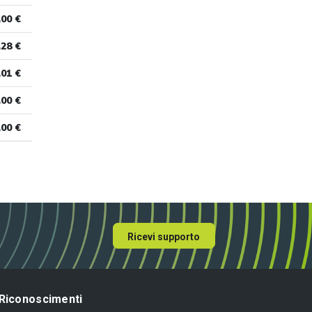
,00 €
,28 €
,01 €
,00 €
,00 €
Ricevi supporto
Riconoscimenti