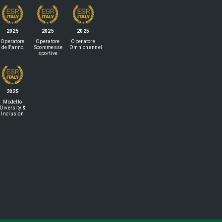
2025
2025
2025
Operatore
Operatore
Operatore
dell'anno
Scommesse
Omnichannel
sportive
2025
Modello
Diversity &
Inclusion