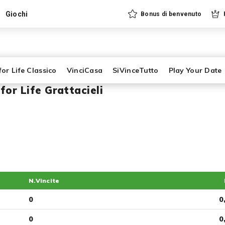
Giochi
Bonus di benvenuto
or Life Classico
VinciCasa
SiVinceTutto
Play Your Date
for Life Grattacieli
N.Vincite
0
0
0
0