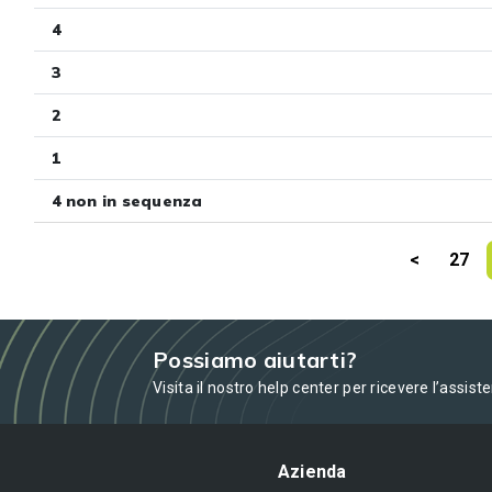
4
3
2
1
4 non in sequenza
<
27
Possiamo aiutarti?
Visita il nostro help center per ricevere l’assist
Azienda