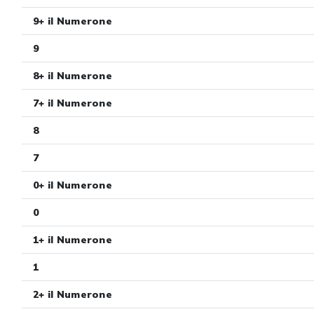
9+ il Numerone
9
8+ il Numerone
7+ il Numerone
8
7
0+ il Numerone
0
1+ il Numerone
1
2+ il Numerone