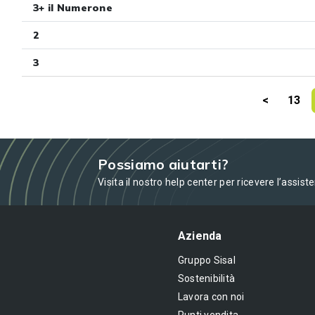
3+ il Numerone
2
3
<
13
Possiamo aiutarti?
Visita il nostro help center per ricevere l’assist
Azienda
Gruppo Sisal
Sostenibilità
Lavora con noi