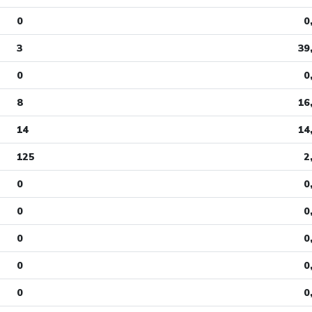
0
0
3
39
0
0
8
16
14
14
125
2
0
0
0
0
0
0
0
0
0
0