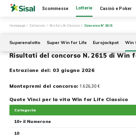
Lotterie
Scommesse
Casinò e Poker
Homepage
Estrazioni
Win for Life Classico
Concorso N° 2615
Superenalotto
Super Win for Life
Eurojackpot
Win f
Risultati del concorso N. 2615 di Win f
Estrazione del: 03 giugno 2026
Montepremi del concorso:
1.626,30 €
Quote Vinci per la vita Win for Life Classico
Categoria
10+ il Numerone
10