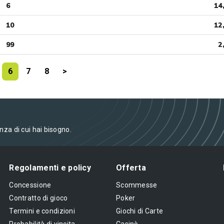
6
14
10
12
99
2
6
7
8
>
enza di cui hai bisogno.
Regolamenti e policy
Offerta
Concessione
Scommesse
Contratto di gioco
Poker
Termini e condizioni
Giochi di Carte