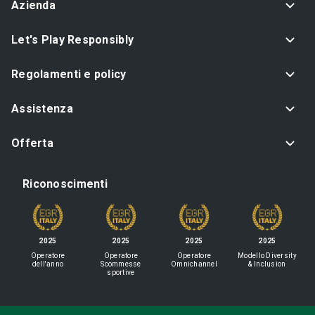
Azienda
Let's Play Responsibly
Regolamenti e policy
Assistenza
Offerta
Riconoscimenti
2025
2025
2025
2025
Operatore
Operatore
Operatore
Modello Diversity
dell'anno
Scommesse
Omnichannel
& Inclusion
sportive