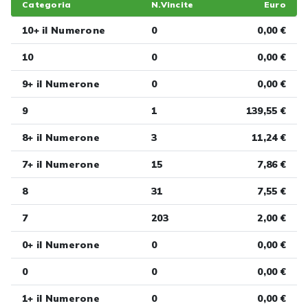
Categoria
N.Vincite
Euro
10+ il Numerone
0
0,00 €
10
0
0,00 €
9+ il Numerone
0
0,00 €
9
1
139,55 €
8+ il Numerone
3
11,24 €
7+ il Numerone
15
7,86 €
8
31
7,55 €
7
203
2,00 €
0+ il Numerone
0
0,00 €
0
0
0,00 €
1+ il Numerone
0
0,00 €