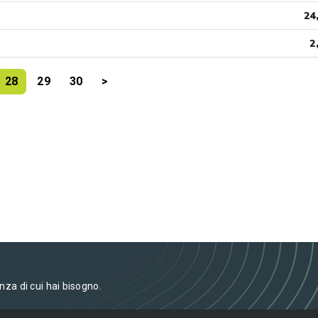
24
2
28
29
30
>
enza di cui hai bisogno.