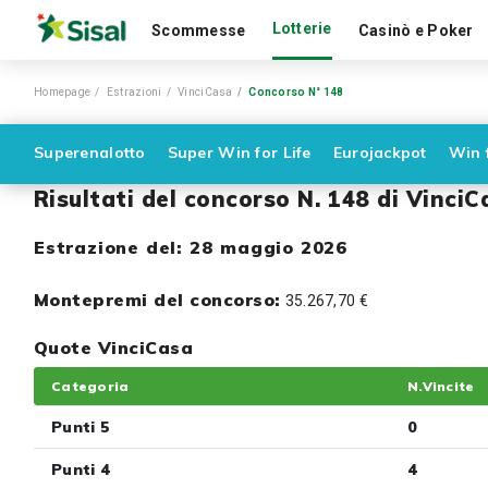
Lotterie
Scommesse
Casinò e Poker
Homepage
Estrazioni
VinciCasa
Concorso N° 148
Superenalotto
Super Win for Life
Eurojackpot
Win f
Risultati del concorso N. 148 di VinciC
Estrazione del: 28 maggio 2026
Montepremi del concorso:
35.267,70 €
Quote VinciCasa
Categoria
N.Vincite
Punti 5
0
Punti 4
4