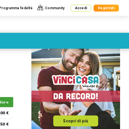
Programma fedeltà
Community
Accedi
Registrati
Euro
,00 €
Scopri di più
,50 €