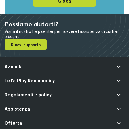
Gioca
Possiamo aiutarti?
Visita il nostro help center per ricevere l’assistenza di cui hai
bisogno.
Ricevi supporto
Azienda
Let's Play Responsibly
Regolamenti e policy
Assistenza
Offerta