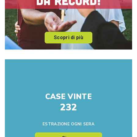
Scopri di più
CASE VINTE
232
ESTRAZIONE OGNI SERA