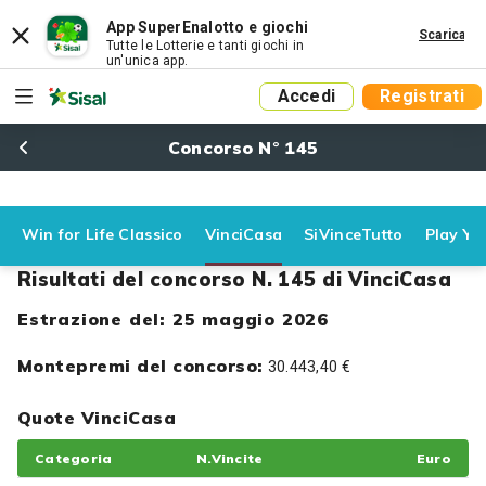
App SuperEnalotto e giochi
Scarica
Tutte le Lotterie e tanti giochi in
un'unica app.
Accedi
Registrati
Concorso N° 145
Win for Life Classico
VinciCasa
SiVinceTutto
Play Yo
Risultati del concorso N. 145 di VinciCasa
Estrazione del: 25 maggio 2026
Montepremi del concorso:
30.443,40 €
Quote VinciCasa
Categoria
N.Vincite
Euro