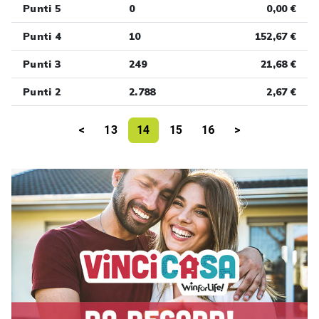
Punti 5
0
0,00 €
Punti 4
10
152,67 €
Punti 3
249
21,68 €
Punti 2
2.788
2,67 €
<
13
14
15
16
>