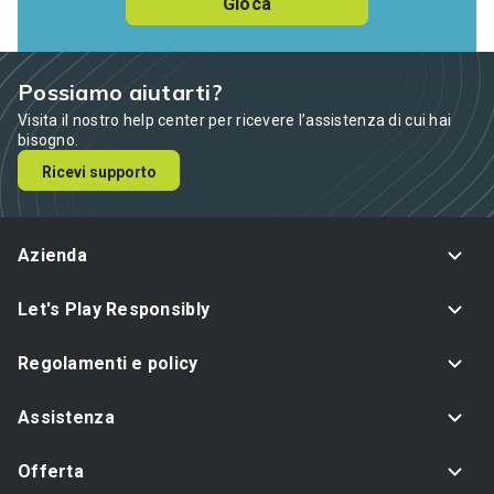
Gioca
Possiamo aiutarti?
Visita il nostro help center per ricevere l’assistenza di cui hai
bisogno.
Ricevi supporto
Azienda
Let's Play Responsibly
Regolamenti e policy
Assistenza
Offerta