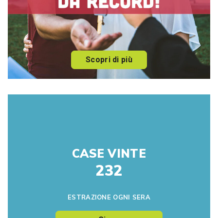
Scopri di più
CASE VINTE
232
ESTRAZIONE OGNI SERA