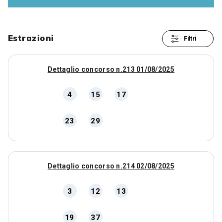
Estrazioni
Filtri
Dettaglio concorso n.213 01/08/2025
4
15
17
23
29
Dettaglio concorso n.214 02/08/2025
3
12
13
19
37