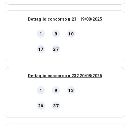
Dettaglio concorso n.231 19/08/2025
1
9
10
17
27
Dettaglio concorso n.232 20/08/2025
1
9
12
26
37