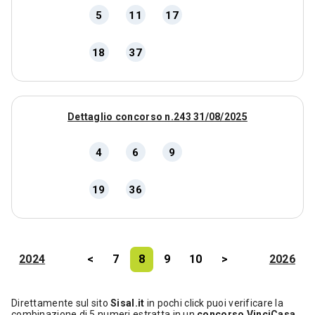
5
11
17
18
37
Dettaglio concorso n.243 31/08/2025
4
6
9
19
36
2024
<
7
8
9
10
>
2026
Direttamente sul sito
Sisal.it
in pochi click puoi verificare la
combinazione di 5 numeri estratta in un
concorso VinciCasa