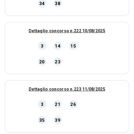
34
38
Dettaglio concorso n.222 10/08/2025
3
14
15
20
23
Dettaglio concorso n.223 11/08/2025
3
21
26
35
39