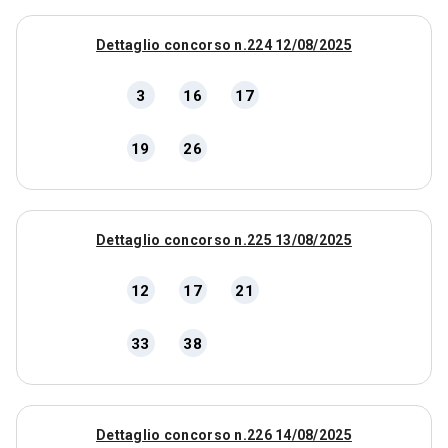
Dettaglio concorso n.224 12/08/2025
3
16
17
19
26
Dettaglio concorso n.225 13/08/2025
12
17
21
33
38
Dettaglio concorso n.226 14/08/2025