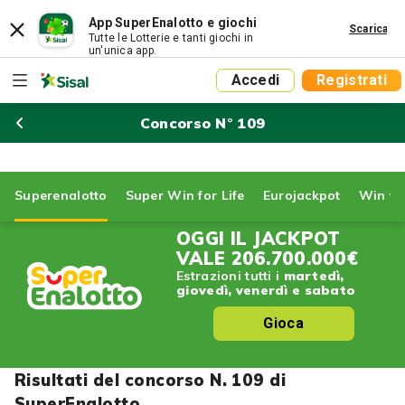
App SuperEnalotto e giochi
Scarica
Tutte le Lotterie e tanti giochi in
un'unica app.
Accedi
Registrati
Concorso N° 109
Superenalotto
Super Win for Life
Eurojackpot
Win for
OGGI IL JACKPOT
VALE
206.700.000€
Estrazioni tutti i
martedì,
giovedì, venerdì e sabato
Gioca
Risultati del concorso N. 109 di
SuperEnalotto