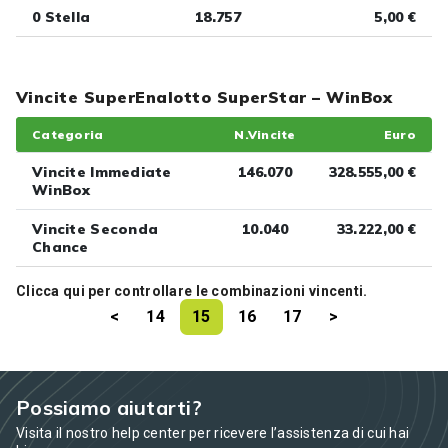
0 Stella
18.757
5,00 €
Vincite SuperEnalotto SuperStar – WinBox
Categoria
N.Vincite
Euro
Vincite Immediate
146.070
328.555,00 €
WinBox
Vincite Seconda
10.040
33.222,00 €
Chance
Clicca
qui
per controllare le combinazioni vincenti.
<
14
15
16
17
>
Possiamo aiutarti?
Visita il nostro help center per ricevere l’assistenza di cui hai